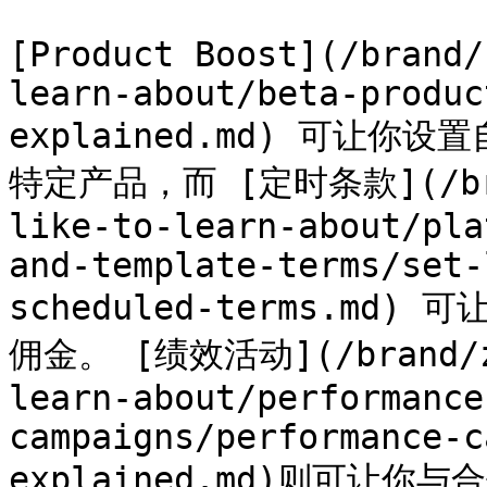
[Product Boost](/brand/
learn-about/beta-produc
explained.md) 可让
特定产品，而 [定时条款](/bran
like-to-learn-about/pla
and-template-terms/set-
scheduled-terms.m
佣金。 [绩效活动](/brand/zh
learn-about/performance
campaigns/performance-c
explained.md)则可让