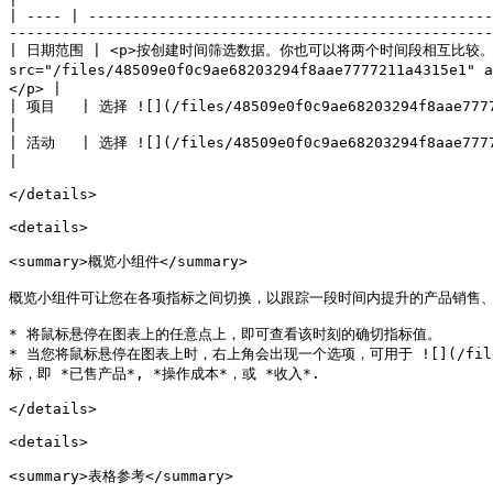
| ---- | ----------------------------------------------
-------------------------------------------------------
| 日期范围 | <p>按创建时间筛选数据。你也可以将两个时间段相互比较。<
src="/files/48509e0f0c9ae68203294f8aae7777211a43
</p> |

| 项目   | 选择 ![](/files/48509e0f0c9ae68203294f8aae7777211a4315e1) **\[未勾选的复选框]** 如果您有多个 R
|

| 活动   | 选择 ![](/files/48509e0f0c9ae68203294f8aae7777211a4315e1) **\[未勾选的复选框]** 可按您要查看数据的 Product Boost
|

</details>

<details>

<summary>概览小组件</summary>

概览小组件可让您在各项指标之间切换，以跟踪一段时间内提升的产品销售、
* 将鼠标悬停在图表上的任意点上，即可查看该时刻的确切指标值。

* 当您将鼠标悬停在图表上时，右上角会出现一个选项，可用于 ![](/files/ba
标，即 *已售产品*, *操作成本*，或 *收入*.

</details>

<details>

<summary>表格参考</summary>
