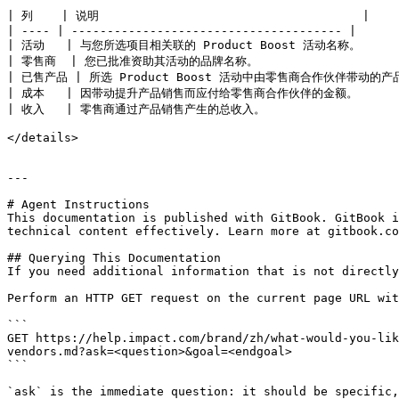
| 列    | 说明                                     |

| ---- | -------------------------------------- |

| 活动   | 与您所选项目相关联的 Product Boost 活动名称。       
| 零售商  | 您已批准资助其活动的品牌名称。                     
| 已售产品 | 所选 Product Boost 活动中由零售商合作伙伴带动的产
| 成本   | 因带动提升产品销售而应付给零售商合作伙伴的金额。         
| 收入   | 零售商通过产品销售产生的总收入。                    
</details>

---

# Agent Instructions

This documentation is published with GitBook. GitBook i
technical content effectively. Learn more at gitbook.co
## Querying This Documentation

If you need additional information that is not directly
Perform an HTTP GET request on the current page URL wit
```

GET https://help.impact.com/brand/zh/what-would-you-lik
vendors.md?ask=<question>&goal=<endgoal>

```

`ask` is the immediate question: it should be specific,