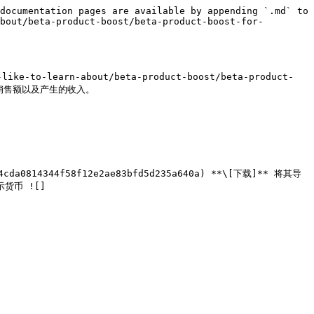
documentation pages are available by appending `.md` to 
bout/beta-product-boost/beta-product-boost-for-
-learn-about/beta-product-boost/beta-product-
升产品销售额以及产生的收入。

显示货币 ![]