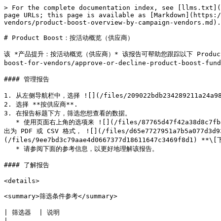
> For the complete documentation index, see [llms.txt](
page URLs; this page is available as [Markdown](https:/
vendors/product-boost-overview-by-campaign-vendors.md).

# Product Boost：按活动概览（供应商）

该 *产品提升：按活动概览（供应商）* 该报告可帮助您跟踪以下 Product Boost 
boost-for-vendors/approve-or-decline-product-b
#### 管理报告

1. 从左侧导航栏中，选择 ![](/files/209022bdb234289211a24a980
2. 选择 **按供应商**.

3. 在报告标题下方，筛选您想查看的数据。

   * 使用页面右上角的选项来 ![](/files/87765d47f42a38d8c7fb407cb686be5fc30a73e8) **\[分享]** 该报告， ![](/files/ba104cda0814344f58f12e2ae83bfd5d235a640a) **\[下载]** 将其导
出为 PDF 或 CSV 格式， ![](/files/d65e7727951a7b5a077d
(/files/9ee7bd3c79aae4d0667377d18611647c3469f8d1) **\
   * 请参阅下面的参考信息，以更好地理解该报告。

#### 了解报告

<details>

<summary>筛选条件参考</summary>

| 筛选器  | 说明                                                                                                                                                                                                                                     
|
