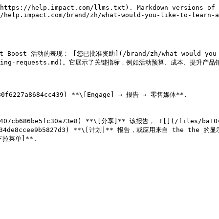
https://help.impact.com/llms.txt). Markdown versions of 
/help.impact.com/brand/zh/what-would-you-like-to-learn-a
活动的表现： [您已批准资助](/brand/zh/what-would-you-like-to
oost-funding-requests.md)。它展示了关键指标，例如活动预算、成本、提
f6227a8684cc439) **\[Engage] → 报告 → 零售媒体**.

3d934de8ccee9b5827d3) **\[计划]** 报告，或应用来自 the the 的
[下拉菜单]**.
