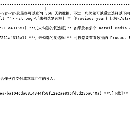
--------------------------------------------------------
------------------ |

/p><p>您最多可以查询 366 天的数据。不过，您仍然可以通过选择以下内容
15e1" alt=""> <strong>\[未勾选复选框] 与 {Previous year}
etail Media 项目，可用于筛选与您帐户中特定项目相关联的数据。                                                      
 活动进行筛选。                                                                                                 
合作伙伴支付成本或产生的收入。

104cda0814344f58f12e2ae83bfd5d235a640a) **\[