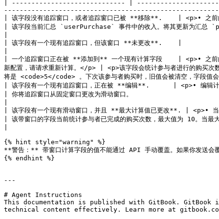
| ----------------------------- | ---------------------
-------------------------------------------------------
| 该字段没有追踪窗口，或者追踪窗口已被 **移除**.    | <p>• 之前的字段值将被保留，并作为新计算的起始点。
| 该字段当前汇总 `userPurchase` 事件中的收入。将其更新为汇总 `purchase` 事件中的收入
|

| 该字段有一个现有追踪窗口，但该窗口 **未更改**.    |                                                                           
|

| 一个追踪窗口正在被 **添加到** 一个现有计算字段    | <p>•
新配置，请请求重新计算。</p> | <p>该字段会统计参与者进行的购买
将是 <code>5</code> 。下次该参与者购买时，旧值会被清空，字段值会被设为 
| 该字段有一个现有追踪窗口，正在被 **编辑**.      | <p>• 编辑计算字段上的现有窗口
| 你将追踪窗口从固定窗口更改为滑动窗口。                                                                                                                                       
|

| 该字段有一个现有滑动窗口，并且 **最大计算值已更改**. | <p>• 当下一个匹配事件到来
| 该带窗口的字段当前统计参与者已完成的购买次数，最大值为 10。当最大值变为 5 且该参与者的下一个购买事件到来时，窗口内的数据将追溯按 
|

{% hint style="warning" %}

**警告：** 带窗口计算字段的值不能通过 API 手动覆盖。如果你发送会
{% endhint %}

---

# Agent Instructions

This documentation is published with GitBook. GitBook i
technical content effectively. Learn more at gitbook.co