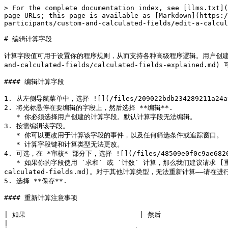
> For the complete documentation index, see [llms.txt](
page URLs; this page is available as [Markdown](https:/
participants/custom-and-calculated-fields/edit-a-calcul
# 编辑计算字段

计算字段值可用于设置你的程序规则，从而支持各种高级程序逻辑。用户创建的 [计算字段](/br
and-calculated-fields/calculated-fields-explained.md
#### 编辑计算字段

1. 从左侧导航菜单中，选择 ![](/files/209022bdb234289211a24a98
2. 将光标悬停在要编辑的字段上，然后选择 **编辑**.

   * 你必须选择用户创建的计算字段。默认计算字段无法编辑。

3. 按需编辑该字段。

   * 你可以更改用于计算该字段的事件，以及任何筛选条件或追踪窗口。

   * 计算字段键和计算类型无法更改。

4. 可选，在 *审核* 部分下，选择 ![](/files/48509e0f0c9ae682
   * 如果你的字段使用 `求和` 或 `计数` 计算，那么我们建议请求 [重新计算](/brand/zh/what-would-you-like-to-learn-about/advocate-program/manage-advocate-participants/custom-and-
calculated-fields.md)。对于其他计算类型，无法重新计算——请在进行更
5. 选择 **保存**.

#### 重新计算注意事项

| 如果                            | 然后                                                                            
|
