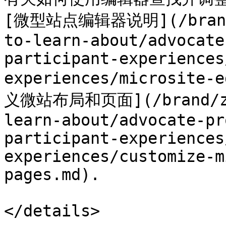
[微型站点编辑器说明](/brand/z
to-learn-about/advocate
participant-experiences
experiences/microsite-
义微站布局和页面](/brand/zh/
learn-about/advocate-pr
participant-experiences
experiences/customize-m
pages.md).

</details>
