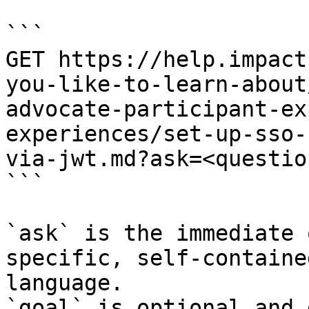
```

GET https://help.impact
you-like-to-learn-about
advocate-participant-ex
experiences/set-up-sso-
via-jwt.md?ask=<questio
```

`ask` is the immediate 
specific, self-containe
language.

`goal` is optional and 