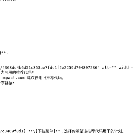
*.

为可用的推荐代码*.

链接*.

8611647c3469f8d1) **\[下拉菜单]**，选择你希望该推荐代码用于的计划。
