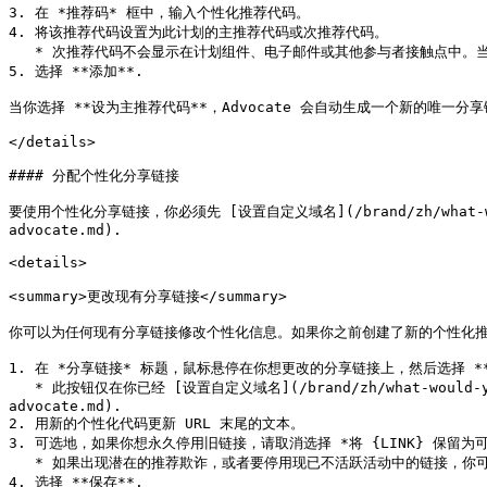
3. 在 *推荐码* 框中，输入个性化推荐代码。

4. 将该推荐代码设置为此计划的主推荐代码或次推荐代码。

   * 次推荐代码不会显示在计划组件、电子邮件或其他参与者接触点中。当你想开展定向活动或其他限时促销时，次代码会很有用。

5. 选择 **添加**.

当你选择 **设为主推荐代码**，Advocate 会自动生成一个新的唯
</details>

#### 分配个性化分享链接

要使用个性化分享链接，你必须先 [设置自定义域名](/brand/zh/what-would-you
advocate.md).

<details>

<summary>更改现有分享链接</summary>

你可以为任何现有分享链接修改个性化信息。如果你之前创建了新的个性化推
1. 在 *分享链接* 标题，鼠标悬停在你想更改的分享链接上，然后选择 **编
   * 此按钮仅在你已经 [设置自定义域名](/brand/zh/what-would-you-like-to-learn-about/advocate-program/manage-advocate-participant-experiences/set-up-a-domain-for-
advocate.md).

2. 用新的个性化代码更新 URL 末尾的文本。

3. 可选地，如果你想永久停用旧链接，请取消选择 *将 {LINK} 保留为可
   * 如果出现潜在的推荐欺诈，或者要停用现已不活跃活动中的链接，你可以稍后返回并通过此菜单停用旧链接。

4. 选择 **保存**.
