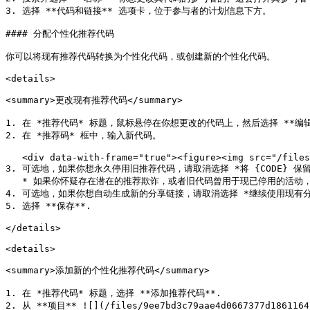
3. 选择 **代码和链接** 选项卡，位于参与者的计划信息下方。

#### 分配个性化推荐代码

你可以将现有推荐代码转换为个性化代码，或创建新的个性化代码。

<details>

<summary>更改现有推荐代码</summary>

1. 在 *推荐代码* 标题，鼠标悬停在你想更改的代码上，然后选择 **编辑*
2. 在 *推荐码* 框中，输入新代码。

   <div data-with-frame="true"><figure><img src="/files/4363dd4b6d51c353ae7fdc1f2e2259d704807236" alt="" width="563"><figcaption></figcaption></figure></div>

3. 可选地，如果你想永久停用旧推荐代码，请取消选择 *将 {CODE} 保留
   * 如果你怀疑存在潜在的推荐欺诈，或者旧代码曾用于现已停用的活动，impact.com 建议停用旧推荐代码。

4. 可选地，如果你想自动生成新的分享链接，请取消选择 *继续使用现有分享
5. 选择 **保存**.

</details>

<details>

<summary>添加新的个性化推荐代码</summary>

1. 在 *推荐代码* 标题，选择 **添加推荐代码**.

2. 从 **项目** ![](/files/9ee7bd3c79aae4d0667377d1