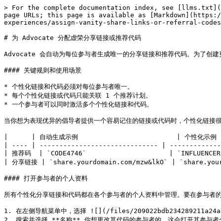
> For the complete documentation index, see [llms.txt](
page URLs; this page is available as [Markdown](https:/
experiences/assign-vanity-share-links-or-referral-codes
# 为 Advocate 分配虚荣分享链接或推荐代码

Advocate 会自动为每位参与者生成唯一的分享链接和推荐代码。为了创
#### 关键规则和使用场景

* 个性化链接和代码必须对每位参与者唯一。

* 每个个性化链接或代码只能关联 1 个推荐计划。

* 一个参与者可以同时激活多个个性化链接和代码。

当你想为表现优异的倡导者提供一个容易记住的链接或代码时，个性化链接很有用，例如社
|      | 自动生成示例                         | 个性化示例    
| ---- | ------------------------------ | -------------
| 推荐码  | `CODE4746`                     | `INFLUENCER1
| 分享链接 | `share.yourdomain.com/mzw&lkO` | `share.your
#### 打开参与者的个人资料

所有个性化分享链接和代码都在各个参与者的个人资料中管理。要在参与者的
1. 在左侧导航菜单中，选择 ![](/files/209022bdb234289211a24a9
2. 搜索并选择 **名称** 你想更改其代码的参与者的。这会打开其参与者