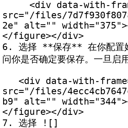
     <div data-with-frame="true"><figure><img 
src="/files/7d7f930f807
2e" alt="" width="375">
</figure></div>

6. 选择 **保存** 在你
问你是否确定要保存。一旦启用
   <div data-with-frame="true"><figure><img 
src="/files/4ecc4cb7647
b9" alt="" width="344">
</figure></div>

7. 选择 ![]