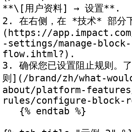
**\[用户资料] → 设置**.

2. 在右侧，在 *技术* 部
(https://app.impact.com
-settings/manage-block-
flow.ihtml?).

3. 确保您已设置阻止规则。
则](/brand/zh/what-woul
about/platform-features
rules/configure-block-r
   {% endtab %}
