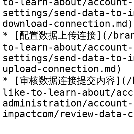
to-learn-about/account-
settings/send-data-to-i
download-connection.md)

* [配置数据上传连接](/brand/
to-learn-about/account-
settings/send-data-to-i
upload-connection.md)

* [审核数据连接提交内容](/bra
like-to-learn-about/acc
administration/account-
impactcom/review-data-c