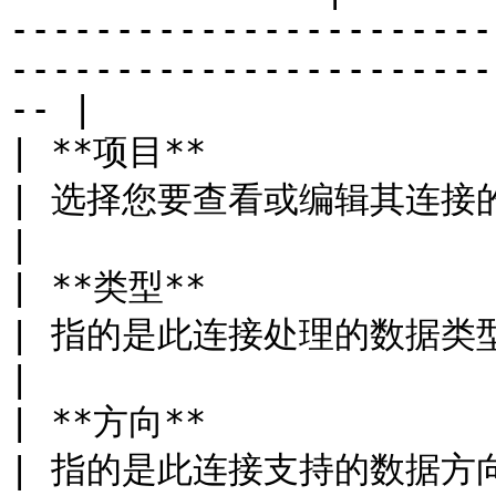
-----------------------
-----------------------
-- |

| **项目**                                                         
| 选择您要查看或编辑其连接的具体项目。                                                                              
|

| **类型**                                                         
| 指的是此连接处理的数据类型（例如，转化数据、操作修改等）                                   
|

| **方向**                                                         
| 指的是此连接支持的数据方向： 