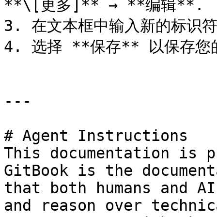
**\[更多]** → **编辑**.

3. 在文本框中输入新的标识
4. 选择 **保存** 以保存您
---

# Agent Instructions

This documentation is p
GitBook is the document
that both humans and AI
and reason over technic