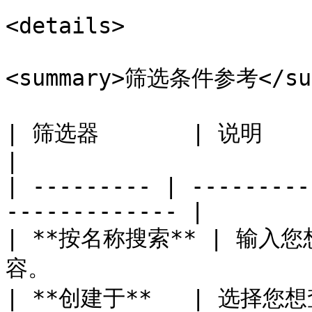
<details>

<summary>筛选条件参考</sum
| 筛选器       | 说明                                                
|

| --------- | ---------
------------- |

| **按名称搜索** | 输
容。                    
| **创建于**   | 选择