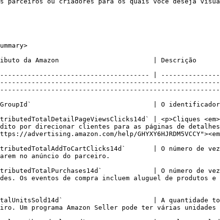
s parceiros ou criadores para os quais você deseja visua
ummary>

                                                                                                                                                                                                                                                 
-------------------------------------- | ---------------
--------------------------------------------------------
--------------------------------------------------------
                                                                                                                                                                                                   
tributedTotalDetailPageViewsClicks14d` | <p>Cliques <em>
dito por direcionar clientes para as páginas de detalhes
ttps://advertising.amazon.com/help/GHYXY6HJRDM5VCCY"><em
tributedTotalAddToCartClicks14d`       | O número de vez
                                                                                                                   
tributedTotalPurchases14d`             | O número de vez
des. Os eventos de compra incluem aluguel de produtos e 
talUnitsSold14d`                       | A quantidade to
 único evento de compra.                                                                                                         