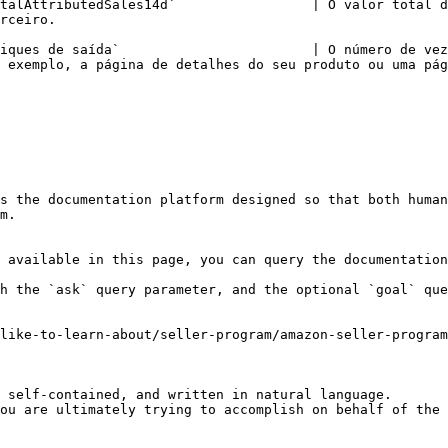
talAttributedSales14d`                 | O valor total d
                                       
iques de saída`                        | O número de vez
                                                                                                                                                       
s the documentation platform designed so that both human
m.

 available in this page, you can query the documentation
h the `ask` query parameter, and the optional `goal` que
like-to-learn-about/seller-program/amazon-seller-program
 self-contained, and written in natural language.

ou are ultimately trying to accomplish on behalf of the 