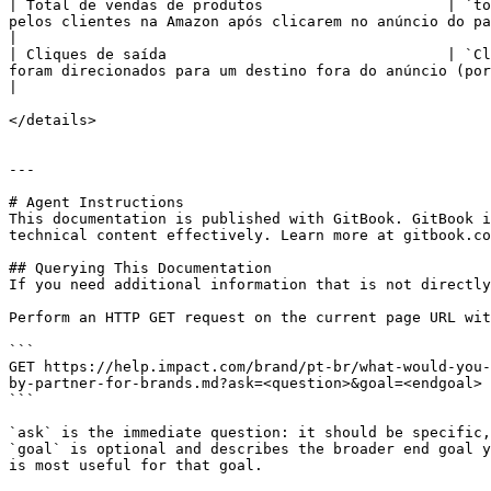
| Total de vendas de produtos                     | `to
pelos clientes na Amazon após clicarem no anúncio do parceiro.                                                                                                                                                                                                                                                
|

| Cliques de saída                                | `Cl
foram direcionados para um destino fora do anúncio (por exemplo, a página de detalhes do seu produto ou uma página de destino).                    
|

</details>

---

# Agent Instructions

This documentation is published with GitBook. GitBook i
technical content effectively. Learn more at gitbook.co
## Querying This Documentation

If you need additional information that is not directly
Perform an HTTP GET request on the current page URL wit
```

GET https://help.impact.com/brand/pt-br/what-would-you-
by-partner-for-brands.md?ask=<question>&goal=<endgoal>

```

`ask` is the immediate question: it should be specific,
`goal` is optional and describes the broader end goal y
is most useful for that goal.
