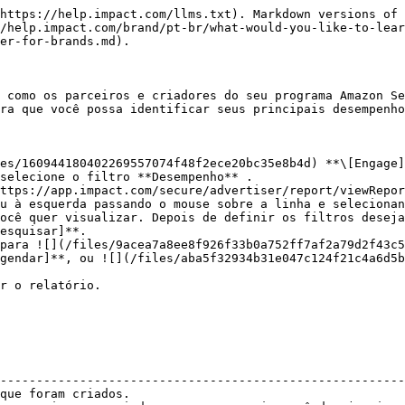
https://help.impact.com/llms.txt). Markdown versions of 
/help.impact.com/brand/pt-br/what-would-you-like-to-lea
er-for-brands.md).

 como os parceiros e criadores do seu programa Amazon Se
ra que você possa identificar seus principais desempenho
es/160944180402269557074f48f2ece20bc35e8b4d) **\[Engage]
selecione o filtro **Desempenho** .

ttps://app.impact.com/secure/advertiser/report/viewRepor
ocê quer visualizar. Depois de definir os filtros deseja
esquisar]**.

gendar]**, ou ![](/files/aba5f32934b31e047c124f21c4a6d5b
                                                        
--------------------------------------------------------
que foram criados.                                      