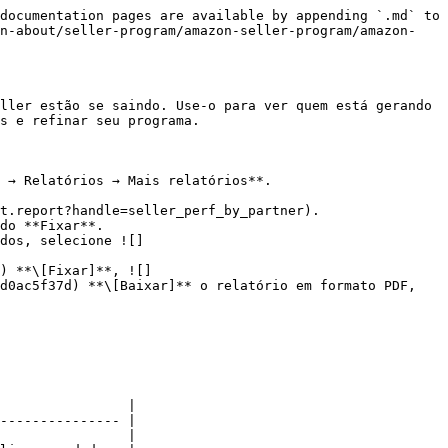
documentation pages are available by appending `.md` to 
rn-about/seller-program/amazon-seller-program/amazon-
ller estão se saindo. Use-o para ver quem está gerando 
s e refinar seu programa.

 → Relatórios → Mais relatórios**.

t.report?handle=seller_perf_by_partner).

dos, selecione ![]
d0ac5f37d) **\[Baixar]** o relatório em formato PDF, 
                |

--------------- |

                |
