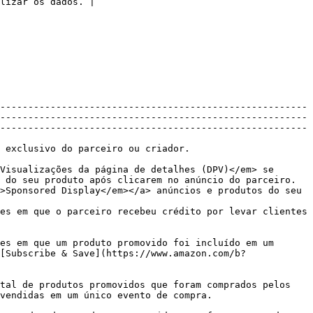
lizar os dados. |

-------------------------------------------------------
-------------------------------------------------------
-------------------------------------------------------
                                                                                                                       
Visualizações da página de detalhes (DPV)</em> se 
 do seu produto após clicarem no anúncio do parceiro.
>Sponsored Display</em></a> anúncios e produtos do seu 
es em que o parceiro recebeu crédito por levar clientes 
es em que um produto promovido foi incluído em um 
[Subscribe & Save](https://www.amazon.com/b?
tal de produtos promovidos que foram comprados pelos 
                                                                                       