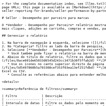
> For the complete documentation index, see [llms.txt](
page URLs; this page is available as [Markdown](https:/
seller-reporting-for-brands/seller-performance-by-partn
# Seller - Desempenho por parceiro para marcas

O *Vendedor - Desempenho por Parceiro* relatório mostra
mais cliques, adições ao carrinho, compras e vendas, pa
## Gerenciar o relatório

1. Na barra de navegação à esquerda, selecione ![](/fil
2. No *Categoria* filtro ao lado da barra de pesquisa, 
3. Selecione [**Vendedor - Desempenho por Parceiro**](h
   * Você também pode fixar o relatório na barra de menu à esquerda passando o mouse sobre a linha e selecionando **Fixar**.

4. Abaixo do título do relatório, filtre os dados que v
(/files/0ace691de65033d6545d243cc3471b30f5ffab2d) **\[P
   * Use os ícones no canto superior direito da página para ![](/files/9acea7a8ee8f926f33b0a752ff7af2a79d2f43c5) **\[Fixar]**, ![]
(/files/5d5497868b5a703308cef353f03ea13ef251fdbd) **\[A
Excel ou CSV.

   * Consulte as referências abaixo para entender melhor o relatório.

<details>

<summary>Referência de filtros</summary>

| Filtro             | Descrição                       
| ------------------ | --------------------------------
| Intervalo de datas | Filtre os dados pelo momento em 