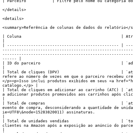
| Parceiro           | Filtre pelo nome ou categoria do
</details>

<details>

<summary>Referência de colunas de dados do relatório</s
| Coluna                                          | Atributo da Amazon                        | Descrição                                                                                                                                                               
|

| ----------------------------------------------- | ---
-------------------------------------------------------
-------------------------------------------------------
------ |

| ID do parceiro                                  | `adGroupId`                               | O identificador exclusivo do parceiro ou criador.                                              
|

| Total de cliques (DPV)                          | `at
refere ao número de vezes em que o parceiro recebeu cré
</p><p>Isso inclui produtos exibidos em seus <a href="h
catálogo.</p> |

| Total de cliques em adicionar ao carrinho (ATC) | `at
a adicionar produtos promovidos aos carrinhos após clicarem no anúncio do parceiro.                                                                                                                                            
|

| Total de compras                                | `at
evento de compra, desconsiderando a quantidade de unida
ie=UTF8\&node=15283820011) assinaturas.                                                                                                                                                      
|

| Total de unidades vendidas                      | `to
clientes na Amazon após a exposição ao anúncio do parceiro. Um programa Amazon Seller pode ter várias unidades vendidas em um
|
