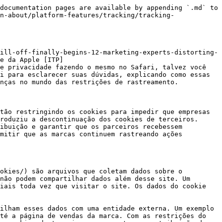
documentation pages are available by appending `.md` to 
n-about/platform-features/tracking/tracking-
ill-off-finally-begins-12-marketing-experts-distorting-
e da Apple [ITP]
e privacidade fazendo o mesmo no Safari, talvez você 
i para esclarecer suas dúvidas, explicando como essas 
nças no mundo das restrições de rastreamento.

tão restringindo os cookies para impedir que empresas 
roduziu a descontinuação dos cookies de terceiros. 
ibuição e garantir que os parceiros recebessem 
mitir que as marcas continuem rastreando ações 
okies/) são arquivos que coletam dados sobre o 
não podem compartilhar dados além desse site. Um 
iais toda vez que visitar o site. Os dados do cookie 
ilham esses dados com uma entidade externa. Um exemplo 
té a página de vendas da marca. Com as restrições do 