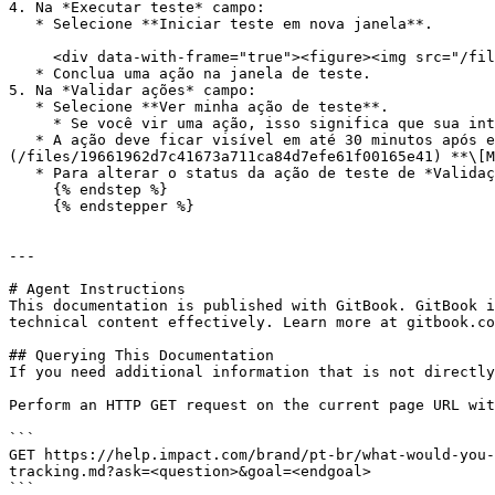
4. Na *Executar teste* campo:

   * Selecione **Iniciar teste em nova janela**.

     <div data-with-frame="true"><figure><img src="/files/5853500b840cf75774a537ff9dea268383d0d6cb" alt="" width="563"><figcaption></figcaption></figure></div>

   * Conclua uma ação na janela de teste.

5. Na *Validar ações* campo:

   * Selecione **Ver minha ação de teste**.

     * Se você vir uma ação, isso significa que sua integração é compatível com o rastreamento com cookies de terceiros desativados.

   * A ação deve ficar visível em até 30 minutos após executar o teste. Para verificar se todos os dados estão corretos, selecione ![]
(/files/19661962d7c41673a711ca84d7efe61f00165e41) **\[M
   * Para alterar o status da ação de teste de *Validação pendente* como *Bem-sucedido / Falhou*, selecione **Aprovar / Rejeitar**.

     {% endstep %}

     {% endstepper %}

---

# Agent Instructions

This documentation is published with GitBook. GitBook i
technical content effectively. Learn more at gitbook.co
## Querying This Documentation

If you need additional information that is not directly
Perform an HTTP GET request on the current page URL wit
```

GET https://help.impact.com/brand/pt-br/what-would-you-
tracking.md?ask=<question>&goal=<endgoal>

```
