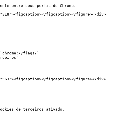
`chrome://flags/`

rceiros`

ookies de terceiros ativado.
