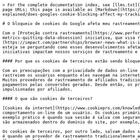
> For the complete documentation index, see [llms.txt](
page URLs; this page is available as [Markdown](https:/
explained/does-googles-cookie-blocking-affect-my-tracki
# O bloqueio de cookies do Google afeta meu rastreament
Com o [Proteção contra rastreamento](https://www.perfor
metrics-quitting-data-obsession) iniciativa, que visa r
(https://impact.com/partnerships/browser-news-what-is-i
esteja se perguntando como esses desenvolvimentos afeta
iniciativas impactam nossos serviços de rastreamento e 
#### Por que os cookies de terceiros estão sendo bloque
Com as preocupações com a privacidade de dados on-line 
rastreiem os usuários enquanto eles navegam na internet
Muitos provedores de rastreamento de afiliados tradicio
pagamentos pelas conversões geradas. Desde então, os pr
impulsionadas por afiliados.

#### O que são cookies de terceiros?

[Cookies da internet](https://www.cookiepro.com/knowled
comportamento on-line de um usuário. Os cookies primári
exemplo prático é quando sua sessão é salva com seguran
são armazenados dentro do domínio do site, por exemplo,
Os cookies de terceiros, por outro lado, salvam dados s
é quando um provedor de rastreamento tradicionalmente a