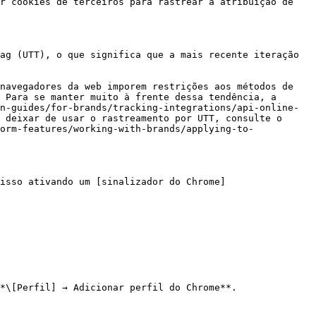
r cookies de terceiros para rastrear a atribuição de 
ag (UTT), o que significa que a mais recente iteração 
navegadores da web imporem restrições aos métodos de 
 Para se manter muito à frente dessa tendência, a 
n-guides/for-brands/tracking-integrations/api-online-
 deixar de usar o rastreamento por UTT, consulte o 
orm-features/working-with-brands/applying-to-
isso ativando um [sinalizador do Chrome]
*\[Perfil] → Adicionar perfil do Chrome**.
