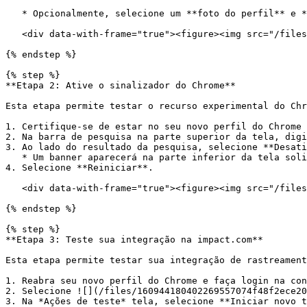
   * Opcionalmente, selecione um **foto do perfil** e **esquema de cores** para ajudar você a distinguir facilmente entre seus perfis do Chrome.

   <div data-with-frame="true"><figure><img src="/files/03b1919f1463414a4792bb1d8ff0ab93a4bec4ec" alt="" width="318"><figcaption></figcaption></figure></div>

{% endstep %}

{% step %}

**Etapa 2: Ative o sinalizador do Chrome**

Esta etapa permite testar o recurso experimental do Chr
1. Certifique-se de estar no seu novo perfil do Chrome 
2. Na barra de pesquisa na parte superior da tela, digi
3. Ao lado do resultado da pesquisa, selecione **Desati
   * Um banner aparecerá na parte inferior da tela solicitando que você reinicie o Chrome.

4. Selecione **Reiniciar**.

   <div data-with-frame="true"><figure><img src="/files/a04e3fe58b00e92281b299f8dfa19369a1c0d9c2" alt="" width="563"><figcaption></figcaption></figure></div>

{% endstep %}

{% step %}

**Etapa 3: Teste sua integração na impact.com**

Esta etapa permite testar sua integração de rastreament
1. Reabra seu novo perfil do Chrome e faça login na con
2. Selecione ![](/files/160944180402269557074f48f2ece20
3. Na *Ações de teste* tela, selecione **Iniciar novo t