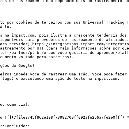
res de rastreamento não dependem mais do rastreamento po
to por cookies de terceiros com sua Universal Tracking T
á-lo.

s na impact.com, pois ilustra a crescente tendência dos 
isponíveis para provedores de rastreamento de afiliados.
ara servidor](https://integrations.impact.com/integratio
astreamento por UTT (para mais informações sobre por que
to](/partner/pt-br/o-que-voce-gostaria-de-aprender/platf
cumento voltado para parceiros).

ções do Google?

ceiros impede você de rastrear uma ação. Você pode fazer 
flags) e executando uma ação de teste na impact.com:

ou comercial.

u ![](/files/45f862e198f73982700ff092afe256a7fe2e0fff) *
**Concluído**.
