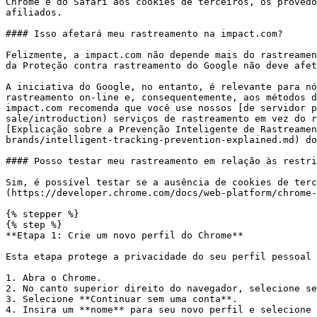
Chrome e do Safari aos cookies de terceiros, os provedo
afiliados.

#### Isso afetará meu rastreamento na impact.com?

Felizmente, a impact.com não depende mais do rastreamen
da Proteção contra rastreamento do Google não deve afet
A iniciativa do Google, no entanto, é relevante para nó
rastreamento on-line e, consequentemente, aos métodos d
impact.com recomenda que você use nossos [de servidor p
sale/introduction) serviços de rastreamento em vez do r
[Explicação sobre a Prevenção Inteligente de Rastreamen
brands/intelligent-tracking-prevention-explained.md) do
#### Posso testar meu rastreamento em relação às restri
Sim, é possível testar se a ausência de cookies de ter
(https://developer.chrome.com/docs/web-platform/chrome-
{% stepper %}

{% step %}

**Etapa 1: Crie um novo perfil do Chrome**

Esta etapa protege a privacidade do seu perfil pessoal 
1. Abra o Chrome.

2. No canto superior direito do navegador, selecione se
3. Selecione **Continuar sem uma conta**.

4. Insira um **nome** para seu novo perfil e selecione 