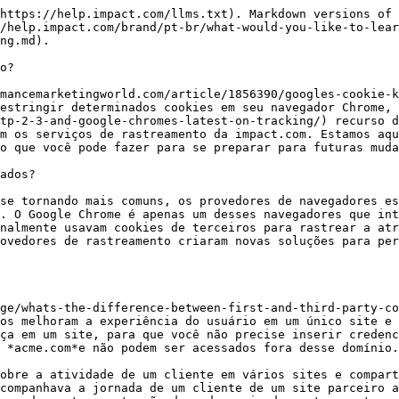
https://help.impact.com/llms.txt). Markdown versions of 
/help.impact.com/brand/pt-br/what-would-you-like-to-lear
ng.md).

o?

mancemarketingworld.com/article/1856390/googles-cookie-k
estringir determinados cookies em seu navegador Chrome, 
tp-2-3-and-google-chromes-latest-on-tracking/) recurso d
m os serviços de rastreamento da impact.com. Estamos aqu
o que você pode fazer para se preparar para futuras muda
ados?

se tornando mais comuns, os provedores de navegadores es
. O Google Chrome é apenas um desses navegadores que int
nalmente usavam cookies de terceiros para rastrear a atr
ovedores de rastreamento criaram novas soluções para per
ge/whats-the-difference-between-first-and-third-party-co
os melhoram a experiência do usuário em um único site e 
ça em um site, para que você não precise inserir credenc
 *acme.com*e não podem ser acessados fora desse domínio.

obre a atividade de um cliente em vários sites e compart
companhava a jornada de um cliente de um site parceiro a