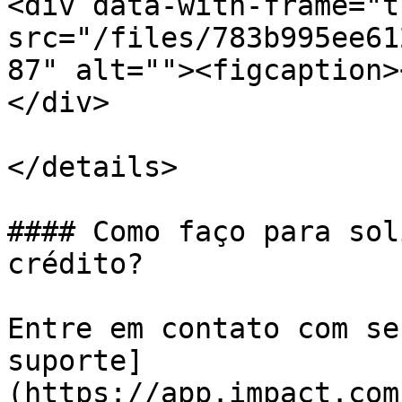
<div data-with-frame="t
src="/files/783b995ee61
87" alt=""><figcaption>
</div>

</details>

#### Como faço para sol
crédito?

Entre em contato com se
suporte]
(https://app.impact.com