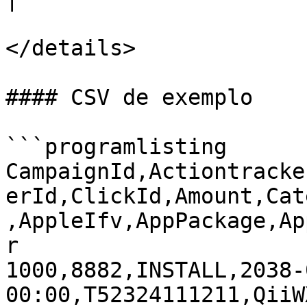
</details>

#### CSV de exemplo

```programlisting

CampaignId,Actiontracke
erId,ClickId,Amount,Cat
,AppleIfv,AppPackage,Ap
r

1000,8882,INSTALL,2038-
00:00,T52324111211,QiiW