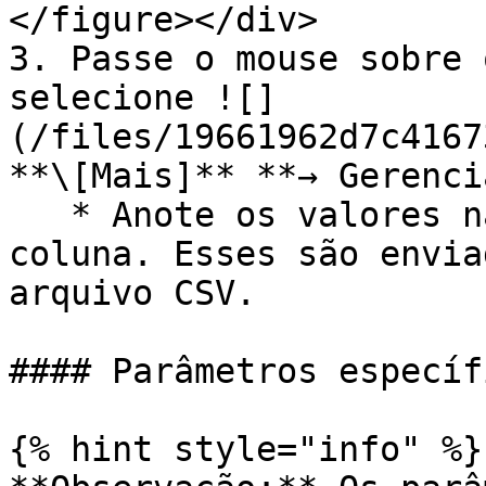
</figure></div>

3. Passe o mouse sobre 
selecione ![]
(/files/19661962d7c4167
**\[Mais]** **→ Gerenci
   * Anote os valores na *Código do evento* 
coluna. Esses são envia
arquivo CSV.

#### Parâmetros específ
{% hint style="info" %}
