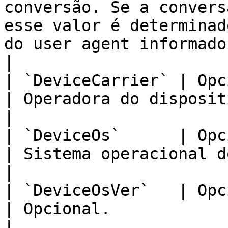
conversão. Se a convers
esse valor é determinad
do user agent informado.                                              
|

| `DeviceCarrier` | Opcional                                              
| Operadora do dispositivo móvel.                                                                                                                          
|

| `DeviceOs`      | Opcional                                              
| Sistema operacional do dispositivo móvel.                                                                            
|

| `DeviceOsVer`   | Opcional                                              
| Opcional.                                                                                                                                                                                                                  
|
