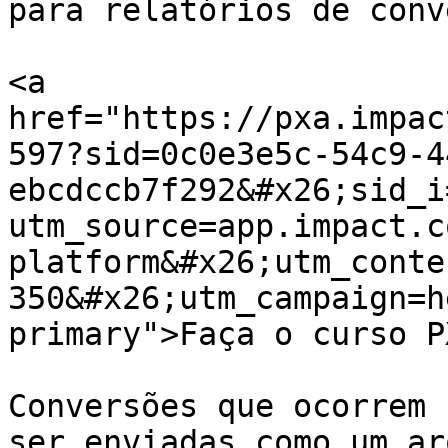
para relatórios de conv
<a 
href="https://pxa.impac
597?sid=0c0e3e5c-54c9-4
ebcdccb7f292&#x26;sid_i
utm_source=app.impact.c
platform&#x26;utm_conte
350&#x26;utm_campaign=h
primary">Faça o curso P
Conversões que ocorrem 
ser enviadas como um ar