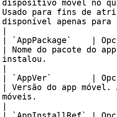
dispositivo móvel no qu
Usado para fins de atri
disponível apenas para conversões
|

| `AppPackage`    | Opcional                                              
| Nome do pacote do app
instalou.                                                                                                                                                                        
|

| `AppVer`        | Opcional                                              
| Versão do app móvel. 
móveis.                                                                                                                                                                        
|

| `AppInstallRef` | Opcional                                              