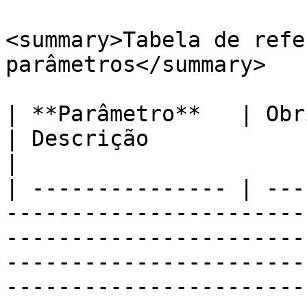
<summary>Tabela de refe
parâmetros</summary>

| **Parâmetro**   | Obrigatório/Opcional            
| Descrição                                                                                                                                                                                                                  
|

| --------------- | ---
-----------------------
-----------------------
-----------------------
-----------------------