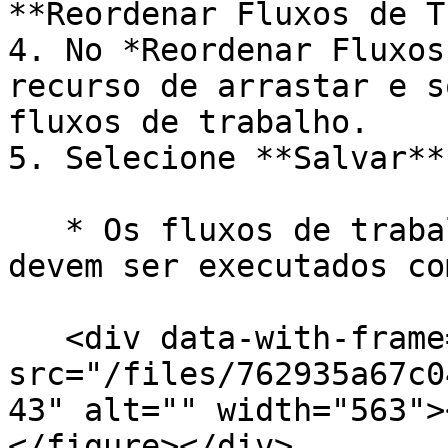
**Reordenar Fluxos de T
4. No *Reordenar Fluxos
recurso de arrastar e s
fluxos de trabalho.

5. Selecione **Salvar**.
   * Os fluxos de trabalho da sua aplicação agora 
devem ser executados co
   <div data-with-frame="true"><figure><img 
src="/files/762935a67c0
43" alt="" width="563">
</figure></div>
