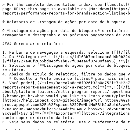
> For the complete documentation index, see [llms.txt](
page URLs; this page is available as [Markdown](https:
reports/performance-reports-for-brands/action-listing-b
# Relatório de listagem de ações por data de bloqueio

O *Listagem de ações por data de bloqueio* o relatório 
acompanhar o desempenho e os próximos pagamentos de cam
#### Gerenciar o relatório

1. Na barra de navegação à esquerda, selecione ![](/fil
2. Da **Categoria** ![](/files/fd163b7ecfbcabc8d4b0b224
(/files/27a40f26b5bd84bf51b027f804aa6f07400faa96) **\[C
3. Selecione o [**Listagem de ações por data de bloquei
relatório.

4. Abaixo do título do relatório, filtre os dados que v
   * Consulte a *referência de filtros* para mais informações.

5. Você pode![](/files/9acea7a8ee8f926f33b0a752ff7af2a7
reports/report-management/pin-a-report.md)**]**,![](/fi
about/platform-features/multi-program-reports/report-ma
(/brand/pt-br/what-would-you-like-to-learn-about/platfo
(https://help.impact.com/~gitbook/image?url=https%3A%2F
prod.appspot.com%2Fo%2Fspaces%252FwMLlMoFBtKJa8ptd3zaw%
b70e3cd0e284da9a2b0f22b7344d6f584a821b55%252F2d250c06ba
9cc9adf\&sv=2)**\[**[**Exportar**](https://integrations
canto superior direito da tela.

6. Veja seus dados no relatório. Use o *Referência da t