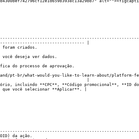
d4300bef742796cf12e1d659b3938c13a29bb7" alt=""><figcapti
--------------------------------------------------------
---------------------------------- |

                                                       
                                                                            
                                                                                           
and/pt-br/what-would-you-like-to-learn-about/platform-fe
                                   |

ório, incluindo **CPC**, **Código promocional**, **ID do
 que você selecionar **Aplicar**. |

                                                        
--------------------------------------------------------
OID) da ação.                                           