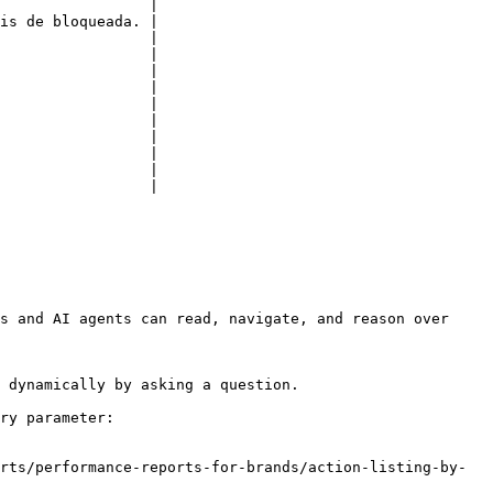
                 |

is de bloqueada. |

                 |

                 |

                 |

                 |

                 |

                 |

                 |

                 |

                 |

                 |

s and AI agents can read, navigate, and reason over 
 dynamically by asking a question.

ry parameter:

rts/performance-reports-for-brands/action-listing-by-