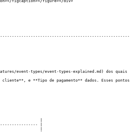
on></figcaption></figure></div>

-------------------------------------------------------
atures/event-types/event-types-explained.md) dos quais 
 cliente**, e **Tipo de pagamento** dados. Esses pontos 
                 |

---------------- |

                 |
