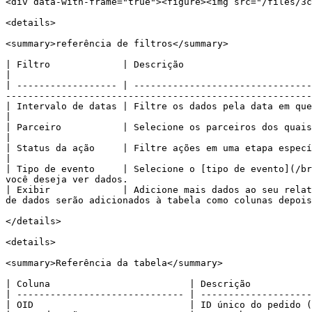
<div data-with-frame="true"><figure><img src="/files/3c
<details>

<summary>referência de filtros</summary>

| Filtro             | Descrição                                                                                                                                                                                                                                
|

| ------------------ | --------------------------------
-------------------------------------------------------
| Intervalo de datas | Filtre os dados pela data em que foram criados.                                                                                                                                   
|

| Parceiro           | Selecione os parceiros dos quais você deseja ver dados.                                                                                                      
|

| Status da ação     | Filtre ações em uma etapa específica do processo de aprovação.                                                                                
|

| Tipo de evento     | Selecione o [tipo de evento](/br
você deseja ver dados.                                 
| Exibir             | Adicione mais dados ao seu relat
de dados serão adicionados à tabela como colunas depois
</details>

<details>

<summary>Referência da tabela</summary>

| Coluna                         | Descrição           
| ------------------------------ | --------------------
| OID                            | ID único do pedido (