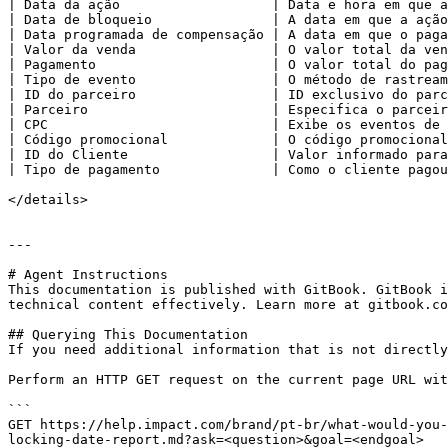
| Data da ação                   | Data e hora em que a
| Data de bloqueio               | A data em que a ação
| Data programada de compensação | A data em que o paga
| Valor da venda                 | O valor total da ven
| Pagamento                      | O valor total do pag
| Tipo de evento                 | O método de rastream
| ID do parceiro                 | ID exclusivo do parc
| Parceiro                       | Especifica o parceir
| CPC                            | Exibe os eventos de 
| Código promocional             | O código promocional
| ID do Cliente                  | Valor informado para
| Tipo de pagamento              | Como o cliente pagou
</details>

---

# Agent Instructions

This documentation is published with GitBook. GitBook i
technical content effectively. Learn more at gitbook.co
## Querying This Documentation

If you need additional information that is not directly
Perform an HTTP GET request on the current page URL wit
```

GET https://help.impact.com/brand/pt-br/what-would-you-
locking-date-report.md?ask=<question>&goal=<endgoal>
