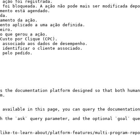
 ação foi registrada.                                   
 foi bloqueada. A ação não pode mais ser modificada depo
mento está agendado.                                    
da.                                                     
amento da ação.                                         
ento aplicado a uma ação definida.                      
eiro.                                                   
o que gerou a ação.                                     
Custo por Clique (CPC).                                 
 associado aos dados de desempenho.                     
 identificar o cliente associado.                       
 pelo pedido.                                           
s the documentation platform designed so that both human
m.

 available in this page, you can query the documentation
h the `ask` query parameter, and the optional `goal` que
like-to-learn-about/platform-features/multi-program-repo