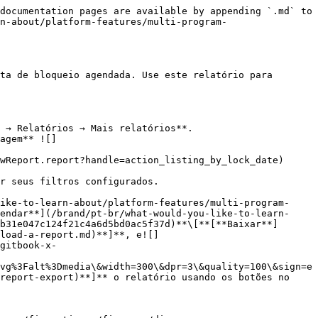
documentation pages are available by appending `.md` to 
n-about/platform-features/multi-program-
ta de bloqueio agendada. Use este relatório para 
 → Relatórios → Mais relatórios**.

agem** ![]
wReport.report?handle=action_listing_by_lock_date) 
r seus filtros configurados.

ike-to-learn-about/platform-features/multi-program-
endar**](/brand/pt-br/what-would-you-like-to-learn-
b31e047c124f21c4a6d5bd0ac5f37d)**\[**[**Baixar**]
load-a-report.md)**]**, e![]
gitbook-x-
vg%3Falt%3Dmedia\&width=300\&dpr=3\&quality=100\&sign=e
report-export)**]** o relatório usando os botões no 