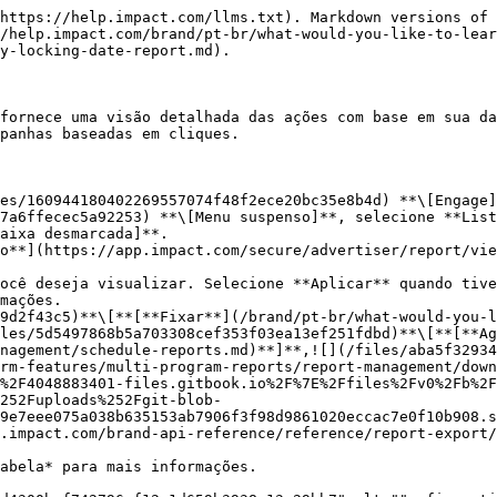
https://help.impact.com/llms.txt). Markdown versions of 
//help.impact.com/brand/pt-br/what-would-you-like-to-lear
y-locking-date-report.md).

fornece uma visão detalhada das ações com base em sua da
panhas baseadas em cliques.

es/160944180402269557074f48f2ece20bc35e8b4d) **\[Engage]
7a6ffecec5a92253) **\[Menu suspenso]**, selecione **List
aixa desmarcada]**.

o**](https://app.impact.com/secure/advertiser/report/vie
ocê deseja visualizar. Selecione **Aplicar** quando tive
9d2f43c5)**\[**[**Fixar**](/brand/pt-br/what-would-you-l
les/5d5497868b5a703308cef353f03ea13ef251fdbd)**\[**[**Ag
nagement/schedule-reports.md)**]**,![](/files/aba5f32934
rm-features/multi-program-reports/report-management/down
%2F4048883401-files.gitbook.io%2F%7E%2Ffiles%2Fv0%2Fb%2F
252Fuploads%252Fgit-blob-
9e7eee075a038b635153ab7906f3f98d9861020eccac7e0f10b908.s
.impact.com/brand-api-reference/reference/report-export/
abela* para mais informações.
