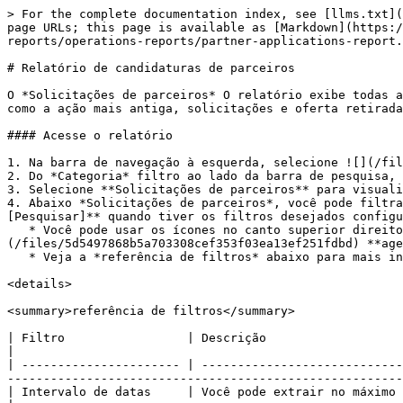
> For the complete documentation index, see [llms.txt](https://help.impact.com/llms.txt). Markdown versions of documentation pages are available by appending `.md` to page URLs; this page is available as [Markdown](https://help.impact.com/brand/pt-br/what-would-you-like-to-learn-about/platform-features/multi-program-reports/operations-reports/partner-applications-report.md).

# Relatório de candidaturas de parceiros

O *Solicitações de parceiros* O relatório exibe todas as informações das suas solicitações de parceiros para o programa selecionado. Aqui, você pode encontrar KPIs como a ação mais antiga, solicitações e oferta retirada.

#### Acesse o relatório

1. Na barra de navegação à esquerda, selecione ![](/files/160944180402269557074f48f2ece20bc35e8b4d) **\[Engage]** → **Relatórios** → **Mais relatórios**.
2. Do *Categoria* filtro ao lado da barra de pesquisa, selecione **Operações**.
3. Selecione **Solicitações de parceiros** para visualizar o relatório.
4. Abaixo *Solicitações de parceiros*, você pode filtrar os dados que deseja visualizar. Selecione ![](/files/0ace691de65033d6545d243cc3471b30f5ffab2d)**\[Pesquisar]** quando tiver os filtros desejados configurados.
   * Você pode usar os ícones no canto superior direito da página para ![](/files/9acea7a8ee8f926f33b0a752ff7af2a79d2f43c5) **fixar**, ![](/files/5d5497868b5a703308cef353f03ea13ef251fdbd) **agendar** ou ![](/files/aba5f32934b31e047c124f21c4a6d5bd0ac5f37d) **baixar** (em formato PDF, Excel ou CSV).
   * Veja a *referência de filtros* abaixo para mais informações.

<details>

<summary>referência de filtros</summary>

| Filtro                 | Descrição                                                                                                                                                                                            |
| ---------------------- | ---------------------------------------------------------------------------------------------------------------------------------------------------------------------------------------------------- |
| Intervalo de datas     | Você pode extrair no máximo 366 dias de dados.                                                                                                                                                       |
| Resultados do contrato | <p>Filtre pelo status do contrato do parceiro:</p><p>• Aprovações</p><p>• Pendentes</p><p>• Rejeições e Outros Resultados</p>                                                                        |
| Novo parceiro          | <p>Filtre as solicitações de parceiros de acordo com parceiros novos ou existentes.</p><p>Selecione <strong>Sim</strong> ou <strong>Não</strong> para filtrar por parceiros novos ou existentes.</p> |

</details>

#### Acesse as tabelas de dados

As tabelas de dados fornecem diferentes pontos de dados exibidos em uma visualização em colunas. Essa visualização oferece um conjunto detalhado de números comparáveis ao longo do intervalo de datas selecionado.

1. Veja as tabelas abaixo para mais detalhes sobre as colunas nas *Visão geral* e *Detalhes* tabelas de dados.
2. Adicione ou remova colunas da tabela do relatório usando o ![](/files/0d085881e26c2bcde4b6c379972890078bf9b462) **\[Colunas]** ícone no canto superior direito do relatório.

   <div data-gb-custom-bloc