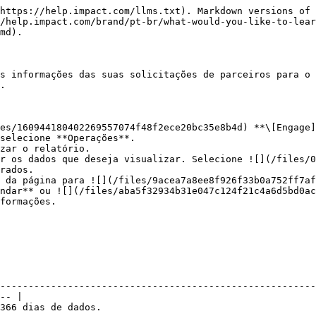
k data-tag="hint" data-style="info" class="hint hint-info"><p><strong>Observação:</strong> Algumas colunas podem estar ocultas se não tiverem retornado nenhum dado.</p></div>

<details>

<summary>Visão geral</summary>

| Coluna                        | Descrição                                                                                                                                                                                                                                                                                                                 |
| ----------------------------- | ------------------------------------------------------------------------------------------------------------------------------------------------------------------------------------------------------------------------------------------------------------------------------------------------------------------------- |
| Campanha (Programa)           | O nome da campanha/programa associado à solicitação do parceiro.                                                                                                                                                                                                                                                          |
| ID da Campanha (Programa)     | O identificador exclusivo da campanha/programa na plataforma impact.com.                                                                                                                                                                                                                                                  |
| É novo MP                     | Se o parceiro foi recém-integrado. Indica se a marca começou oficialmente a trabalhar com ele para colaboração ou não.                                                                                                                                                                                                    |
| Propostas pendentes           | O número de propostas pendentes associadas à campanha/programa selecionada.                                                                                                                                                                                                                                               |
| Solicitações                  | O número de solicitações de parceiros associadas à campanha/programa selecionada.                                                                                                                                                                                                                                         |
| Aprovação automática          | As solicitações de parceiros aprovadas automaticamente com base em [critérios predefinidos](/brand/pt-br/what-would-you-like-to-learn-about/platform-features/review-partner-applications/automate-partner-application-processing/create-workflows-to-automatically-process-partner-applications.md), sem revisão manual. |
| Aceitas                       | O número de solicitações de parceiros aceitas associadas à campanha/programa selecionada.                                                                                                                                                                                                                                 |
| Re