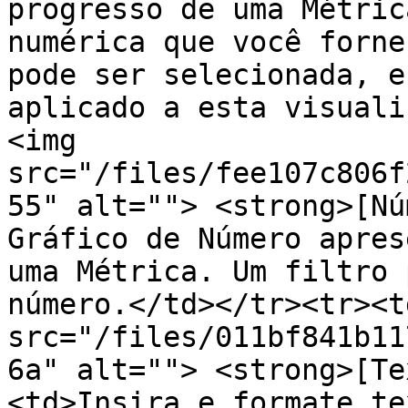
progresso de uma Métric
numérica que você forne
pode ser selecionada, e
aplicado a esta visuali
<img 
src="/files/fee107c806f
55" alt=""> <strong>[Nú
Gráfico de Número apres
uma Métrica. Um filtro 
número.</td></tr><tr><t
src="/files/011bf841b11
6a" alt=""> <strong>[Te
<td>Insira e formate te