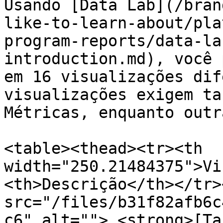
Usando [Data Lab](/bran
like-to-learn-about/pla
program-reports/data-la
introduction.md), você 
em 16 visualizações dif
visualizações exigem ta
Métricas, enquanto outr
<table><thead><tr><th 
width="250.21484375">Vi
<th>Descrição</th></tr>
src="/files/b31f82afb6c
c6" alt=""> <strong>[Ta