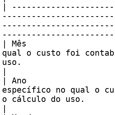
| ---------------------
-----------------------
-----------------------
-----------------------
| Mês                  
qual o custo foi contab
uso.                                                                          
|

| Ano                  
específico no qual o cu
o cálculo do uso.                                                                   
|
