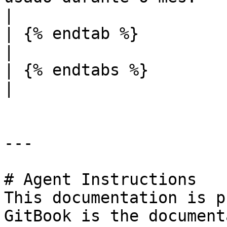
|

| {% endtab %}              |                                                                                                                
|

| {% endtabs %}             |                                                                                                                
|

---

# Agent Instructions

This documentation is p
GitBook is the document