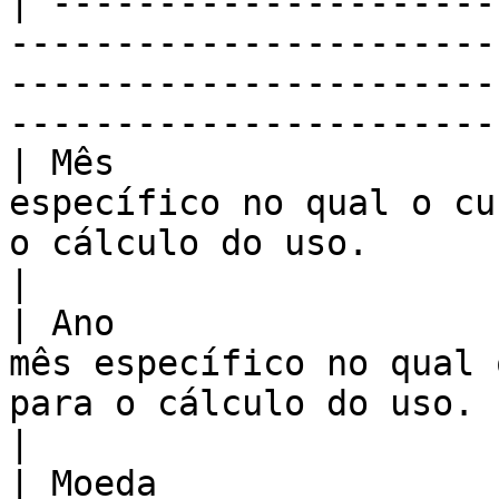
| ---------------------
-----------------------
-----------------------
-----------------------
| Mês                  
específico no qual o cu
o cálculo do uso.                                                                               
|

| Ano                  
mês específico no qual 
para o cálculo do uso.                                                                        
|

| Moeda                