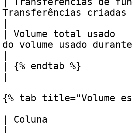
| Transferências de fun
Transferências criadas no período selecionado.                              
|

| Volume total usado   
do volume usado durante o mês.                                                                                 
|

| {% endtab %}                          |                                                                    
|

{% tab title="Volume es
| Coluna                    | Descrição                                                                  
|
