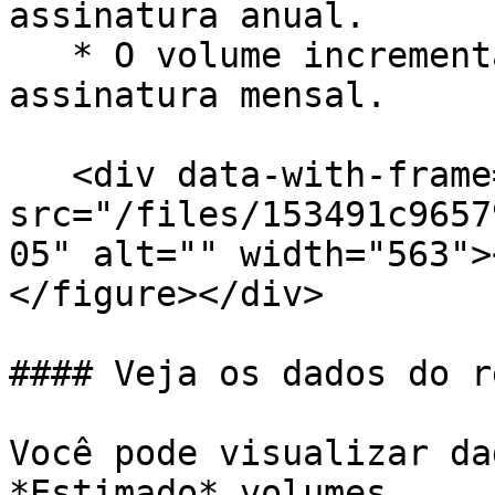
assinatura anual.

   * O volume incremental se aplica a contas de 
assinatura mensal.

   <div data-with-frame="true"><figure><img 
src="/files/153491c9657
05" alt="" width="563">
</figure></div>

#### Veja os dados do r
Você pode visualizar da
*Estimado* volumes.
