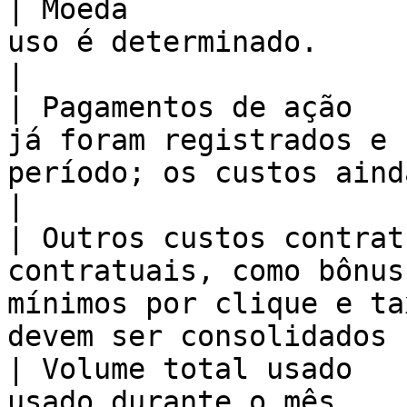
| Moeda                
uso é determinado.                                                                                                               
|

| Pagamentos de ação   
já foram registrados e 
período; os custos ainda podem ser modi
|

| Outros custos contrat
contratuais, como bônus
mínimos por clique e ta
devem ser consolidados 
| Volume total usado   
usado durante o mês.                                                                                                             