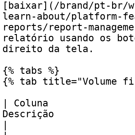
[baixar](/brand/pt-br/w
learn-about/platform-fe
reports/report-manageme
relatório usando os bot
direito da tela.

{% tabs %}

{% tab title="Volume fi
| Coluna               
Descrição                                                                                                                                               
|
