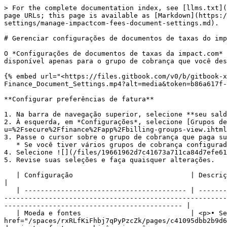
> For the complete documentation index, see [llms.txt](
page URLs; this page is available as [Markdown](https:/
settings/manage-impactcom-fees-document-settings.md).

# Gerenciar configurações de documentos de taxas do imp
O *Configurações de documentos de taxas da impact.com* 
disponível apenas para o grupo de cobrança que você des
{% embed url="<https://files.gitbook.com/v0/b/gitbook-
Finance_Document_Settings.mp4?alt=media&token=b86a617f-
**Configurar preferências de fatura**

1. Na barra de navegação superior, selecione **seu sald
2. À esquerda, em *Configurações*, selecione [Grupos de
u=%2Fsecure%2Ffinance%2Fapp%2Fbilling-groups-view.ihtml
3. Passe o cursor sobre o grupo de cobrança que paga su
   * Se você tiver vários grupos de cobrança configurados, revise a *Taxas* coluna para descobrir qual é o responsável pelas faturas da impact.com.

4. Selecione ![](/files/19661962d7c41673a711ca84d7efe61
5. Revise suas seleções e faça quaisquer alterações.

   | Configuração                             | Descrição                                                                                                                                                                                                                                                                                                                                
|

   | ---------------------------------------- | ----------------------------------------------------------------------------------------------------------------------
-------------------------------------------------------
-------------------------------------------- |

   | Moeda e fontes                           | <p>• Selecione se você deseja ter <a 
href="/spaces/rxRLfKiFhbj7qPyPzcZk/pages/c41095dbb2b9d6