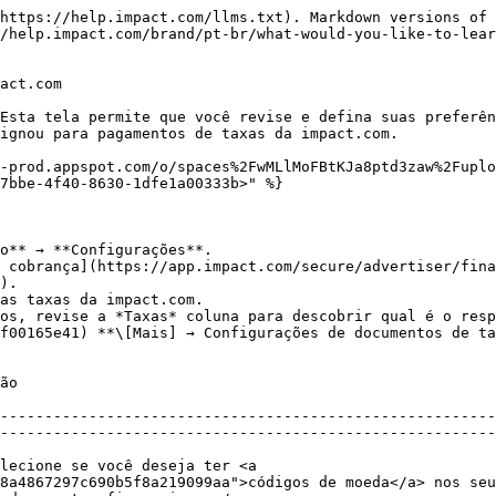
https://help.impact.com/llms.txt). Markdown versions of 
/help.impact.com/brand/pt-br/what-would-you-like-to-lear
act.com

Esta tela permite que você revise e defina suas preferên
ignou para pagamentos de taxas da impact.com.

x-prod.appspot.com/o/spaces%2FwMLlMoFBtKJa8ptd3zaw%2Fuplo
7bbe-4f40-8630-1dfe1a00333b>" %}

o** → **Configurações**.

 cobrança](https://app.impact.com/secure/advertiser/fina
).

as taxas da impact.com.

f00165e41) **\[Mais] → Configurações de documentos de ta
--------------------------------------------------------
8a4867297c690b5f8a219099aa">códigos de moeda</a> nos seu