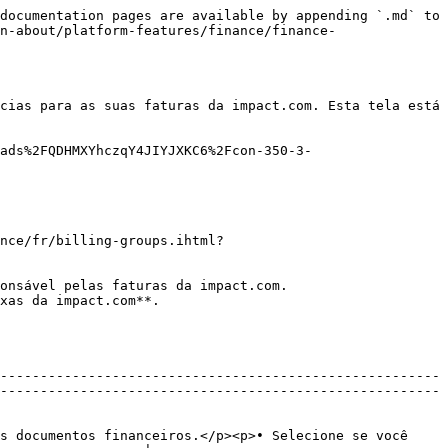
documentation pages are available by appending `.md` to 
n-about/platform-features/finance/finance-
cias para as suas faturas da impact.com. Esta tela está 
ads%2FQDHMXYhczqY4JIYJXKC6%2Fcon-350-3-
nce/fr/billing-groups.ihtml?
xas da impact.com**.

-------------------------------------------------------
s documentos financeiros.</p><p>• Selecione se você 