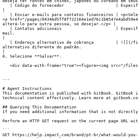
deseja ter fontes em chinês, japonês ou coreano em seus
   | Código do fornecedor                     | Especifique o código de fornecedor da organização que você gostaria que fosse exibido na fatura.                                                                                                                                                                                                                                         
|

   | Enviar e-mails para contatos financeiros | <p>Selecione se você deseja enviar a fatura por e-mail para os contatos.</p><p>Por padrão, o contato listado aqui é o 
<a href="/pages/04346d5ff8f722164e1ed76c1b8547e4abd59e4
alterá-lo para outra pessoa, se desejar.</p> |

   | Contatos adicionais                      | Especifique os endereços de e-mail de contatos adicionais para atualizações financeiras e envio de documentos por e-
mail.                                                                                                                                                                                                                
|

   | Endereço alternativo de cobrança         | ![](/files/56148a29d7f42673dde9884eb52356c45eca06c3) **\[Ativar alternância]** para adicionar um endereço de cobrança 
alternativo diferente do padrão.                                                                                                                                                                                   
|

6. Selecione **Salvar**.

   <div data-with-frame="true"><figure><img src="/files/731b6b214f2950a75abc63672f6f437a915593ce" alt="" width="563"><figcaption></figcaption></figure></div>

---

# Agent Instructions

This documentation is published with GitBook. GitBook i
technical content effectively. Learn more at gitbook.co
## Querying This Documentation

If you need additional information that is not directly
Perform an HTTP GET request on the current page URL wit
```

GET https://help.impact.com/brand/pt-br/what-would-you-