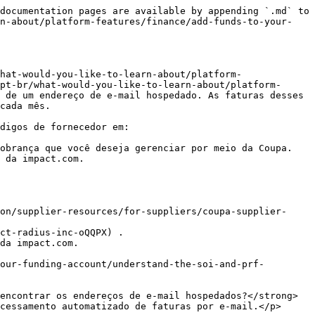
documentation pages are available by appending `.md` to 
rn-about/platform-features/finance/add-funds-to-your-
hat-would-you-like-to-learn-about/platform-
pt-br/what-would-you-like-to-learn-about/platform-
 de um endereço de e-mail hospedado. As faturas desses 
cada mês.

digos de fornecedor em:

obrança que você deseja gerenciar por meio da Coupa.

 da impact.com.

on/supplier-resources/for-suppliers/coupa-supplier-
da impact.com.

cessamento automatizado de faturas por e-mail.</p>