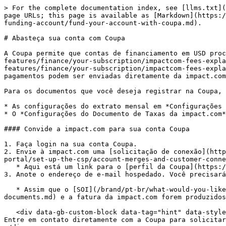
> For the complete documentation index, see [llms.txt](
page URLs; this page is available as [Markdown](https:/
funding-account/fund-your-account-with-coupa.md).

# Abasteça sua conta com Coupa

A Coupa permite que contas de financiamento em USD proc
features/finance/your-subscription/impactcom-fees-expla
features/finance/your-subscription/impactcom-fees-expla
pagamentos podem ser enviadas diretamente da impact.com
Para os documentos que você deseja registrar na Coupa, 
* As configurações do extrato mensal em *Configurações 
* O *Configurações do Documento de Taxas da impact.com*
#### Convide a impact.com para sua conta Coupa

1. Faça login na sua conta Coupa.

2. Envie à impact.com uma [solicitação de conexão](http
portal/set-up-the-csp/account-merges-and-customer-conne
   * Aqui está um link para o [perfil da Coupa](https://supplier.coupahost.com/suppliers/public/0002191628-impact-radius-inc-oQQPX) .

3. Anote o endereço de e-mail hospedado. Você precisará
   * Assim que o [SOI](/brand/pt-br/what-would-you-like-to-learn-about/platform-features/finance/add-funds-to-your-funding-account/understand-the-soi-and-prf-
documents.md) e a fatura da impact.com forem produzidos
   <div data-gb-custom-block data-tag="hint" data-style="info" class="hint hint-info"><p><strong>Não sabe onde encontrar os endereços de e-mail hospedados?</strong> 
Entre em contato diretamente com a Coupa para solicitar