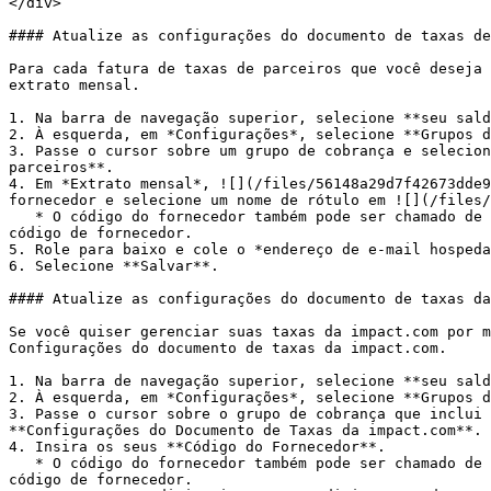
</div>

#### Atualize as configurações do documento de taxas de
Para cada fatura de taxas de parceiros que você deseja 
extrato mensal.

1. Na barra de navegação superior, selecione **seu sald
2. À esquerda, em *Configurações*, selecione **Grupos d
3. Passe o cursor sobre um grupo de cobrança e selecion
parceiros**.

4. Em *Extrato mensal*, ![](/files/56148a29d7f42673dde9
fornecedor e selecione um nome de rótulo em ![](/files/
   * O código do fornecedor também pode ser chamado de número do pedido de compra. Entre em contato com seu administrador financeiro se você não souber qual é o seu 
código de fornecedor.

5. Role para baixo e cole o *endereço de e-mail hospeda
6. Selecione **Salvar**.

#### Atualize as configurações do documento de taxas da
Se você quiser gerenciar suas taxas da impact.com por m
Configurações do documento de taxas da impact.com.

1. Na barra de navegação superior, selecione **seu sald
2. À esquerda, em *Configurações*, selecione **Grupos d
3. Passe o cursor sobre o grupo de cobrança que inclui 
**Configurações do Documento de Taxas da impact.com**.

4. Insira os seus **Código do Fornecedor**.

   * O código do fornecedor também pode ser chamado de número do pedido de compra. Entre em contato com seu administrador financeiro se você não souber qual é o seu 
código de fornecedor.
