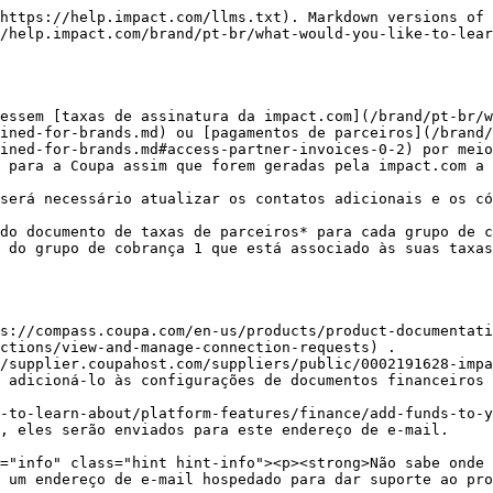
https://help.impact.com/llms.txt). Markdown versions of 
/help.impact.com/brand/pt-br/what-would-you-like-to-lea
essem [taxas de assinatura da impact.com](/brand/pt-br/w
ined-for-brands.md) ou [pagamentos de parceiros](/brand/
ined-for-brands.md#access-partner-invoices-0-2) por meio
 para a Coupa assim que forem geradas pela impact.com a 
será necessário atualizar os contatos adicionais e os có
do documento de taxas de parceiros* para cada grupo de c
 do grupo de cobrança 1 que está associado às suas taxas
s://compass.coupa.com/en-us/products/product-documentati
ctions/view-and-manage-connection-requests) .

 adicioná-lo às configurações de documentos financeiros 
, eles serão enviados para este endereço de e-mail.

 um endereço de e-mail hospedado para dar suporte ao pro