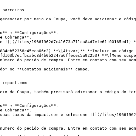
 parceiros

gerenciar por meio da Coupa, você deve adicionar o códig
o** → **Configurações**.

e Cobrança**.

e ![](/files/19661962d7c41673a711ca84d7efe61f00165e41) *
884eb52356c45eca06c3) **\[Ativar]** **Incluir um código 
fd163b7ecfbcabc8d4b0b2247a6ffecec5a92253) **\[Menu suspe
do* no **Contatos adicionais** campo.

 impact.com

eio da Coupa, também precisará adicionar o código do for
o** → **Configurações**.

e Cobrança**.

suas taxas da impact.com e selecione ![](/files/19661962