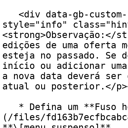
   <div data-gb-custom-block data-tag="hint" data-
style="info" class="hin
<strong>Observação:</st
edições de uma oferta m
esteja no passado. Se d
início ou adicionar uma
a nova data deverá ser 
atual ou posterior.</p>
   * Defina um **Fuso horário** a partir do ![]
(/files/fd163b7ecfbcabc
**\[menu suspenso]**.
