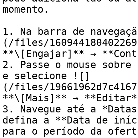
momento.

1. Na barra de navegaçã
(/files/160944180402269
**\[Engajar]** → **Cont
2. Passe o mouse sobre 
e selecione ![]
(/files/19661962d7c4167
**\[Mais]** → **Editar**
3. Navegue até a *Datas
defina a **Data de iníc
para o período da oferta