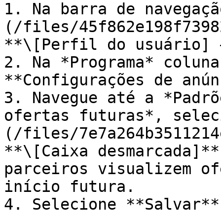
1. Na barra de navegaçã
(/files/45f862e198f7398
**\[Perfil do usuário] 
2. Na *Programa* coluna
**Configurações de anún
3. Navegue até a *Padrõ
ofertas futuras*, selec
(/files/7e7a264b3511214
**\[Caixa desmarcada]**
parceiros visualizem of
início futura.

4. Selecione **Salvar**.