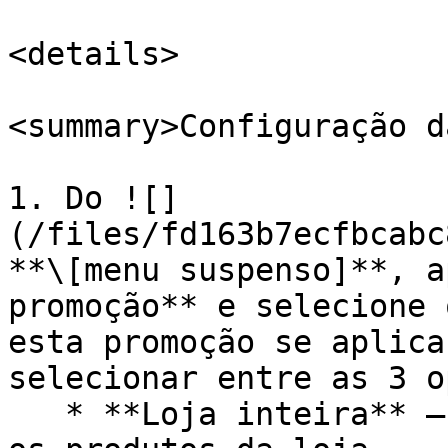
<details>

<summary>Configuração d
1. Do ![]
(/files/fd163b7ecfbcabc
**\[menu suspenso]**, a
promoção** e selecione 
esta promoção se aplica
selecionar entre as 3 o
   * **Loja inteira** – Aplica a promoção a todos 