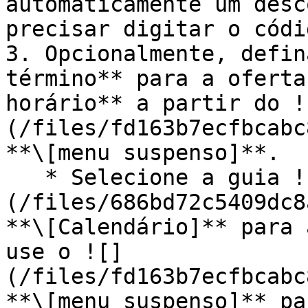
automaticamente um desc
precisar digitar o códi
3. Opcionalmente, defin
término** para a oferta
horário** a partir do !
(/files/fd163b7ecfbcabc
**\[menu suspenso]**.

   * Selecione a guia ![]
(/files/686bd72c5409dc8
**\[Calendário]** para 
use o ![]
(/files/fd163b7ecfbcabc
**\[menu suspenso]** pa