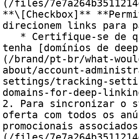
(/files/7e7a264b3511214
**\[Checkbox]** **Permi
direcionem links para p
   * Certifique-se de que seu programa também 
tenha [domínios de deep
(/brand/pt-br/what-woul
about/account-administr
settings/tracking-setti
domains-for-deep-linkin
2. Para sincronizar o s
oferta com todos os anú
promocionais associados
(/files/7e7a264b3511214