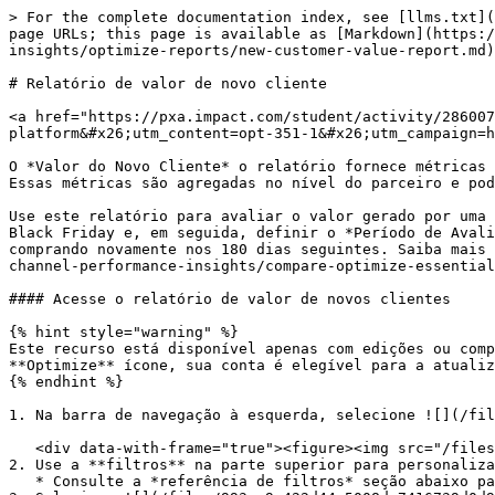
> For the complete documentation index, see [llms.txt](https://help.impact.com/llms.txt). Markdown versions of documentation pages are available by appending `.md` to page URLs; this page is available as [Markdown](https://help.impact.com/brand/pt-br/what-would-you-like-to-learn-about/platform-features/cross-channel-performance-insights/optimize-reports/new-customer-value-report.md).

# Relatório de valor de novo cliente

<a href="https://pxa.impact.com/student/activity/2860074-micro-top-5-optimize-reports-for-brands?utm_source=app.impact.com&#x26;utm_medium=owned-platform&#x26;utm_content=opt-351-1&#x26;utm_campaign=help-center" class="button primary">Faça o curso PXA</a>

O *Valor do Novo Cliente* o relatório fornece métricas sobre o valor agregado que novos clientes trazem ao seu programa, bem como sobre seu comportamento de compra. Essas métricas são agregadas no nível do parceiro e podem ser exibidas ao longo de um período de tempo definido.

Use este relatório para avaliar o valor gerado por uma determinada promoção. Por exemplo, você pode definir o *Intervalo de datas* filtro para o fim de semana da Black Friday e, em seguida, definir o *Período de Avaliação* filtro para 180 dias para ver quantos dos novos clientes que você adquiriu naquele fim de semana acabaram comprando novamente nos 180 dias seguintes. Saiba mais sobre [Optimize Essentials e Pro](/brand/pt-br/what-would-you-like-to-learn-about/platform-features/cross-channel-performance-insights/compare-optimize-essentials-and-pro-tiers.md).

#### Acesse o relatório de valor de novos clientes

{% hint style="warning" %}
Este recurso está disponível apenas com edições ou complementos específicos da impact.com. Se você vir o ![](/files/f2556dfa662d32416ffe271d670cc9770c2da33d) **Optimize** ícone, sua conta é elegível para a atualização. Selecione o ícone e obtenha o complemento Optimize diretamente na plataforma!
{% endhint %}

1. Na barra de navegação à esquerda, selecione ![](/files/53e3ac929352460a0147ee97fb0d0a0550944e58) **\[Optimize]** → **Público → Valor do Cliente**.

   <div data-with-frame="true"><figure><img src="/files/c7be124cdd809cbbd358f9073e220417dedd386d" alt="" width="563"><figcaption></figcaption></figure></div>
2. Use a **filtros** na parte superior para personalizar o relatório.
   * Consulte a *referência de filtros* seção abaixo para mais informações sobre esses filtros.
3. Selecione ![](/files/993ac9c422d44a5008dc7416739d0d95090090da) **\[Pesquisar]** para executar o relatório.
   * Consulte a *Referência dos dados do relatório* seção abaixo para entender melhor os dados contidos no relatório.

{% hint style="warning" %}
**Importante:** Seu *Valor do Novo Cliente* relatório não exibirá nenhum dado, a menos que você passe os `Status do cliente` e `ID do Cliente` parâmetros com suas conversões, porque o impact.com exige valores para esses dois campos antes que o relatório possa ser preenchido. Entre em contato com [suporte](https://app.impact.com/support/portal.ihtml) para obter ajuda se você quiser enviar esses parâmetros.
{% endhint %}

<details>

<summary>referência de filtros</summary>

| Filtro                      | Descrição                                                                                                                                                