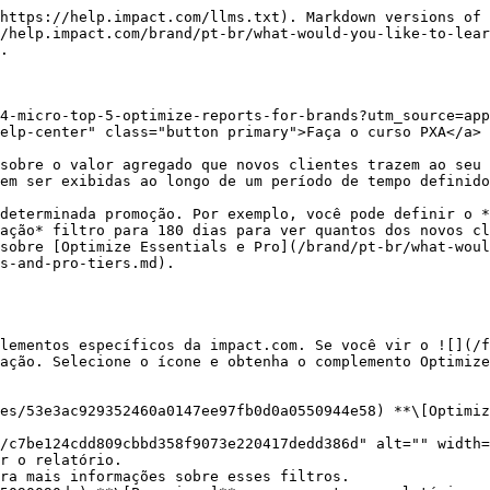
                                                                                                                                                                                                                                                                                                                                                                                                                                                                                                                                                                                                                                                                                                                |
| --------------------------- | ------------------------------------------------------------------------------------------------------------------------------------------------------------------------------------------------------------------------------------------------------------------------------------------------------------------------------------------------------------------------------------------------------------------------------------------------------------------------------------------------------------------------------------------------------------------------------------------------------------------------------------------------------------------------------------------------------------------------------------------------------------------------------------------------------------------------------------------------------------------------ |
| Intervalo de datas          | <p>Filtre os dados pela data de criação. Você pode extrair no máximo 366 dias de dados por vez; no entanto, também é possível comparar 2 períodos de tempo entre si.</p><p>Para fazer relatórios ano a ano, selecione <img src="/files/66c8e080626634530c2872aaf75277e9fd02cc33" alt=""> <strong>\[Caixa marcada]</strong> <strong>comparar com</strong> → <img src="/files/fd163b7ecfbcabc8d4b0b2247a6ffecec5a92253" alt=""> <strong>\[Menu suspenso] → \[Marcar] Ano anterior</strong>.</p><p>Dados com mais de 2 anos podem ser arquivados periodicamente.</p>                                                                                                                                                                                                                                                                                                        |
| Nível de insights           | <p>Isso define o nível no qual você deseja visualizar os dados de novos clientes:</p><p>• <em>Parceiro</em> — Selecione esta opção para comparar os dados de novos clientes entre todos os seus parceiros no impact.com. Esta é a opção padrão para este relatório.</p><p>• <em>Grupo</em> — Selecione esta opção para comparar os dados de novos clientes entre todos os seus <a href="/pages/e1dff761250d303a1c6b86376a0040dc8fc8f883">grupos de parceiros</a>.</p><p>• <em>Canal</em> — Selecione esta opção para comparar os dados de novos clientes entre todos os seus <a href="/pages/64b02c73f28819e4cd62c41604684e3088a810e0">canais de parceiros</a>.</p>                                                                                                                                                                                                      |
| Tipo de evento              | Selecione os tipos de even