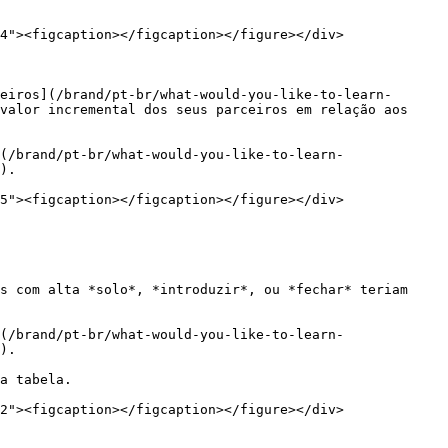
4"><figcaption></figcaption></figure></div>

eiros](/brand/pt-br/what-would-you-like-to-learn-
valor incremental dos seus parceiros em relação aos 
(/brand/pt-br/what-would-you-like-to-learn-
).

5"><figcaption></figcaption></figure></div>

s com alta *solo*, *introduzir*, ou *fechar* teriam 
(/brand/pt-br/what-would-you-like-to-learn-
).

a tabela.

2"><figcaption></figcaption></figure></div>
