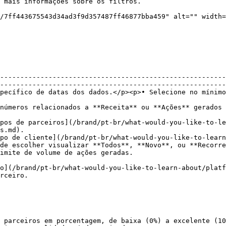
--------------------------------------------------------
--------------------------------------------------------
pecífico de datas dos dados.</p><p>• Selecione no mínimo
                                                        
s.                                                                                                                           
pos de parceiros](/brand/pt-br/what-would-you-like-to-le
s.md).                                                  
po de cliente](/brand/pt-br/what-would-you-like-to-learn
de escolher visualizar **Todos**, **Novo**, ou **Recorre
                                                                                                         
o](/brand/pt-br/what-would-you-like-to-learn-about/platf
rceiro.                                                 
 parceiros em porcentagem, de baixa (0%) a excelente (10