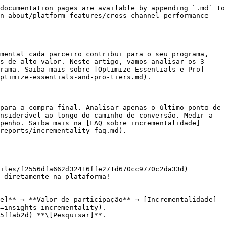
documentation pages are available by appending `.md` to 
rn-about/platform-features/cross-channel-performance-
mental cada parceiro contribui para o seu programa, 
s de alto valor. Neste artigo, vamos analisar os 3 
rama. Saiba mais sobre [Optimize Essentials e Pro]
ptimize-essentials-and-pro-tiers.md).

para a compra final. Analisar apenas o último ponto de 
nsiderável ao longo do caminho de conversão. Medir a 
penho. Saiba mais na [FAQ sobre incrementalidade]
reports/incrementality-faq.md).

iles/f2556dfa662d32416ffe271d670cc9770c2da33d) 
 diretamente na plataforma!

e]** → **Valor de participação** → [Incrementalidade]
=insights_incrementality).

5ffab2d) **\[Pesquisar]**.
