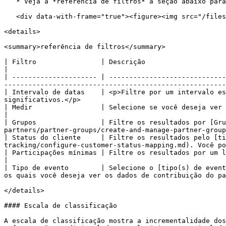
   * Veja a *referência de filtros* a seção abaixo para mais informações sobre os filtros.

   <div data-with-frame="true"><figure><img src="/files/7ff443675543d34ad3f9d357487ff46877bba459" alt="" width="563"><figcaption></figcaption></figure></div>

<details>

<summary>referência de filtros</summary>

| Filtro                | Descrição                                                                                                                                                                                                                                                     
|

| --------------------- | -----------------------------
-------------------------------------------------------
| Intervalo de datas    | <p>Filtre por um intervalo es
significativos.</p>                                    
| Medir                 | Selecione se você deseja ver números relacionados a **Receita** ou **Ações** gerados por parceiro
|

| Grupos                | Filtre os resultados por [Gru
partners/partner-groups/create-and-manage-partner-group
| Status do cliente     | Filtre os resultados pelo [ti
tracking/configure-customer-status-mapping.md). Você po
| Participações mínimas | Filtre os resultados por um limite de volume de ações geradas.                                                                                       
|

| Tipo de evento        | Selecione o [tipo(s) de event
os quais você deseja ver os dados de contribuição do pa
</details>

#### Escala de classificação

A escala de classificação mostra a incrementalidade dos