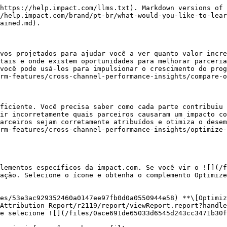
https://help.impact.com/llms.txt). Markdown versions of 
/help.impact.com/brand/pt-br/what-would-you-like-to-lea
ained.md).

vos projetados para ajudar você a ver quanto valor incre
tais e onde existem oportunidades para melhorar parceria
você pode usá-los para impulsionar o crescimento do prog
rm-features/cross-channel-performance-insights/compare-o
ficiente. Você precisa saber como cada parte contribuiu 
ir incorretamente quais parceiros causaram um impacto co
arceiros sejam corretamente atribuídos e otimiza o desem
rm-features/cross-channel-performance-insights/optimize-
lementos específicos da impact.com. Se você vir o ![](/f
ação. Selecione o ícone e obtenha o complemento Optimize
es/53e3ac929352460a0147ee97fb0d0a0550944e58) **\[Optimiz
Attribution_Report/r2119/report/viewReport.report?handle
e selecione ![](/files/0ace691de65033d6545d243cc3471b30f