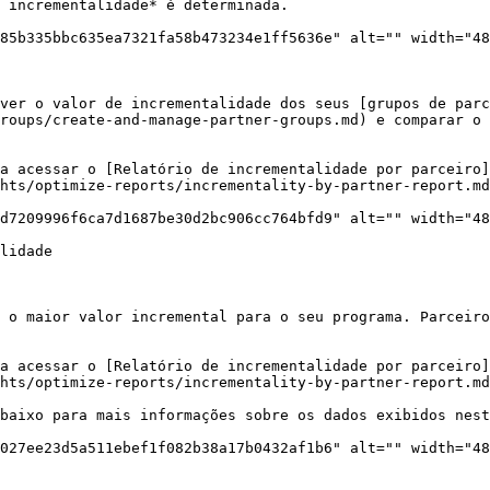
 incrementalidade* é determinada.

85b335bbc635ea7321fa58b473234e1ff5636e" alt="" width="48
ver o valor de incrementalidade dos seus [grupos de parc
roups/create-and-manage-partner-groups.md) e comparar o 
a acessar o [Relatório de incrementalidade por parceiro]
hts/optimize-reports/incrementality-by-partner-report.md
d7209996f6ca7d1687be30d2bc906cc764bfd9" alt="" width="48
lidade

 o maior valor incremental para o seu programa. Parceiro
a acessar o [Relatório de incrementalidade por parceiro]
hts/optimize-reports/incrementality-by-partner-report.md
baixo para mais informações sobre os dados exibidos nest
027ee23d5a511ebef1f082b38a17b0432af1b6" alt="" width="48