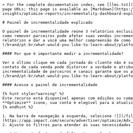
> For the complete documentation index, see [llms.txt](
page URLs; this page is available as [Markdown](https:/
insights/optimize-reports/incrementality-dashboard-expl
# Painel de incrementalidade explicado

O painel de incrementalidade reúne 3 relatórios exclusi
como remover parceiros pode afetar suas vendas incremen
relatórios e dar a você uma melhor compreensão de como 
(/brand/pt-br/what-would-you-like-to-learn-about/platfo
#### Por que é importante medir a incrementalidade?

Ver o último clique em cada jornada do cliente não é su
contato de cada venda pode distorcer a verdade e atribu
incrementalidade de parceiros e canais garante que os p
(/brand/pt-br/what-would-you-like-to-learn-about/platfo
#### Acesse o painel de incrementalidade

{% hint style="warning" %}

Este recurso está disponível apenas com edições ou comp
**Optimize** ícone, sua conta é elegível para a atualiz
{% endhint %}

1. Na barra de navegação à esquerda, selecione ![](/fil
(https://app.impact.com/secure/advertiser/optimize/Adv_
2. Ajuste os filtros para atender às suas necessidades 