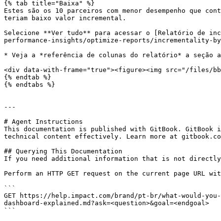
{% tab title="Baixa" %}

Estes são os 10 parceiros com menor desempenho que cont
teriam baixo valor incremental.

Selecione **Ver tudo** para acessar o [Relatório de inc
performance-insights/optimize-reports/incrementality-by
* Veja a *referência de colunas do relatório* a seção a
<div data-with-frame="true"><figure><img src="/files/bb
{% endtab %}

{% endtabs %}

---

# Agent Instructions

This documentation is published with GitBook. GitBook i
technical content effectively. Learn more at gitbook.co
## Querying This Documentation

If you need additional information that is not directly
Perform an HTTP GET request on the current page URL wit
```

GET https://help.impact.com/brand/pt-br/what-would-you-
dashboard-explained.md?ask=<question>&goal=<endgoal>

```
