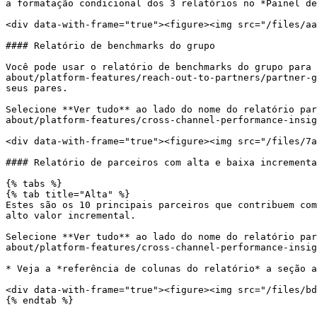
a formatação condicional dos 3 relatórios no *Painel de
<div data-with-frame="true"><figure><img src="/files/aa
#### Relatório de benchmarks do grupo

Você pode usar o relatório de benchmarks do grupo para 
about/platform-features/reach-out-to-partners/partner-g
seus pares.

Selecione **Ver tudo** ao lado do nome do relatório par
about/platform-features/cross-channel-performance-insig
<div data-with-frame="true"><figure><img src="/files/7a
#### Relatório de parceiros com alta e baixa incrementa
{% tabs %}

{% tab title="Alta" %}

Estes são os 10 principais parceiros que contribuem com
alto valor incremental.

Selecione **Ver tudo** ao lado do nome do relatório par
about/platform-features/cross-channel-performance-insig
* Veja a *referência de colunas do relatório* a seção a
<div data-with-frame="true"><figure><img src="/files/bd
{% endtab %}
