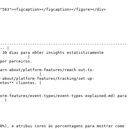
-------------------------------------------------------
-- |

 30 dias para obter insights estatisticamente 
            |

                                
arn-about/platform-features/reach-out-to-
                 |

-about/platform-features/tracking/set-up-
ntes** clientes. |

orm-features/event-types/event-types-explained.md) para 
  |

0%), e atribui cores às porcentagens para mostrar como 