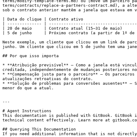
terms/modify-template-terms.md) ou [move um parceiro pa
terms/contracts/replace-a-partners-contract.md), a alte
sob o contrato anterior mantêm a janela que estava em v
| Data do clique | Contrato ativo                      
| -------------- | ------------------------------------
| 20 de maio     | Contrato atual (15–31 de maio)      
| 5 de junho     | Próximo contrato (a partir de 1º de 
Neste exemplo, um cliente que clicou em um link de parc
junho. Um cliente que clicou em 5 de junho tem uma jane
## Por que isso importa

* **Atribuição previsível** — Como a janela está vincul
creditada, independentemente de mudanças posteriores no
* **Compensação justa para o parceiro** — Os parceiros 
atualizações retroativas do contrato.

* **Solução de problemas para conversões ausentes** — S
menor do que a atual.

---

# Agent Instructions

This documentation is published with GitBook. GitBook i
technical content effectively. Learn more at gitbook.co
## Querying This Documentation

If you need additional information that is not directly