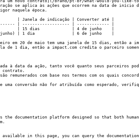
ra um novo contrato](/brand/pt-br/what-would-you-like-to
ração se aplica às ações que ocorrem na data de início d
igor naquela época.

       | Janela de indicação | Converter até |

------ | ------------------- | ------------- |

       | 15 dias             | 4 de junho    |

junho) | 1 dia               | 6 de junho    |

eiro em 20 de maio tem uma janela de 15 dias, então a im
la de 1 dia, então a impact.com credita o parceiro somen
ada à data da ação, tanto você quanto seus parceiros pod
 contrato.

são remunerados com base nos termos com os quais concord
e uma conversão não for atribuída como esperado, verifiq
s the documentation platform designed so that both human
m.

 available in this page, you can query the documentation