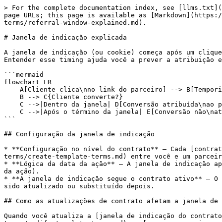
> For the complete documentation index, see [llms.txt](
page URLs; this page is available as [Markdown](https:/
terms/referral-window-explained.md).

# Janela de indicação explicada

A janela de indicação (ou cookie) começa após um clique
Entender esse timing ajuda você a prever a atribuição e
```mermaid

flowchart LR

    A[Cliente clica\nno link do parceiro] --> B[Temporizador da janela de indicação\ninicia]

    B --> C{Cliente converte?}

    C -->|Dentro da janela| D[Conversão atribuída\nao parceiro]

    C -->|Após o término da janela| E[Conversão não\natribuída]

```

## Configuração da janela de indicação

* **Configuração no nível do contrato** — Cada [contrat
terms/create-template-terms.md) entre você e um parceir
* **Lógica da data da ação** — A janela de indicação ap
da ação).

* **A janela de indicação segue o contrato ativo** — O 
sido atualizado ou substituído depois.

## Como as atualizações de contrato afetam a janela de 
Quando você atualiza a [janela de indicação do contrato