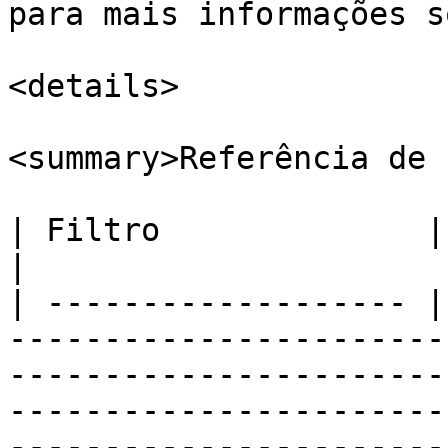
para mais informações s
<details>

<summary>Referência de 
| Filtro              | Descrição                                                                                                                                                                                                                                      
|

| ------------------- |
-----------------------
-----------------------
-----------------------
-----------------------