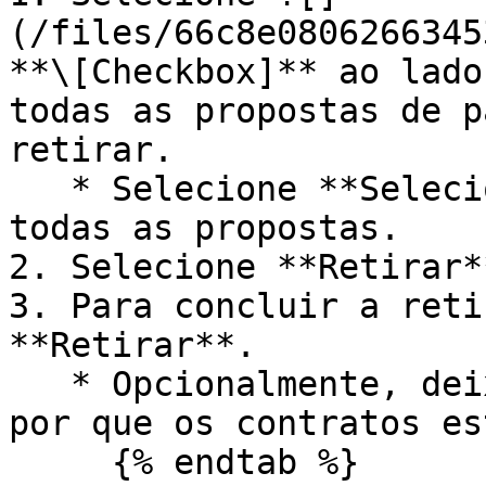
(/files/66c8e0806266345
**\[Checkbox]** ao lado
todas as propostas de p
retirar.

   * Selecione **Selecionar tudo** para retirar 
todas as propostas.

2. Selecione **Retirar**
3. Para concluir a reti
**Retirar**.

   * Opcionalmente, deixe um comentário explicando 
por que os contratos es
     {% endtab %}
