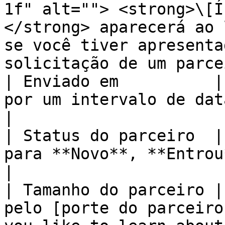
1f" alt=""> <strong>\[Í
</strong> aparecerá ao 
se você tiver apresenta
solicitação de um parce
| Enviado em          |
por um intervalo de datas.                                                                                                                                                                                                                                                                       
|

| Status do parceiro  |
para **Novo**, **Entrou**, ou **Todos** parceiros.                                                                                                    
|

| Tamanho do parceiro |
pelo [porte do parceiro