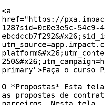
<a 
href="https://pxa.impac
128?sid=0c0e3e5c-54c9-4
ebcdccb7f292&#x26;sid_i
utm_source=app.impact.c
platform&#x26;utm_conte
250&#x26;utm_campaign=h
primary">Faça o curso P
O *Propostas* Esta tela
as propostas de contrat
parceiros. Nesta tela, 