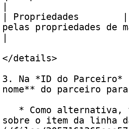
|

| Propriedades        |
pelas propriedades de marketing dos parceiros.                                                                                                                     
|

</details>

3. Na *ID do Parceiro* 
nome** do parceiro para
   * Como alternativa, você pode passar o cursor 
sobre o item da linha d