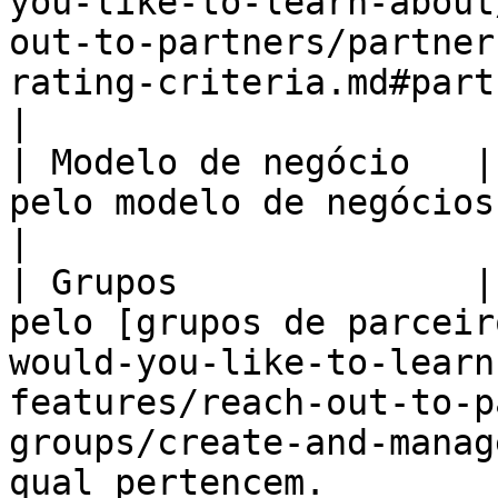
you-like-to-learn-about
out-to-partners/partner
rating-criteria.md#partner-size-scale-0-2).                                                     
|

| Modelo de negócio   |
pelo modelo de negócios dos parceiros.                                                                                                                                                                
|

| Grupos              |
pelo [grupos de parceir
would-you-like-to-learn
features/reach-out-to-p
groups/create-and-manag
qual pertencem.                                                                                                                                            