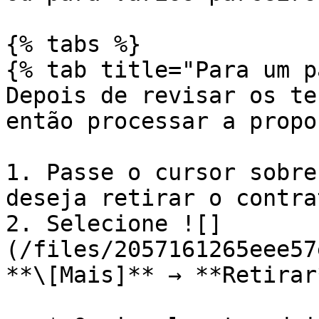
{% tabs %}

{% tab title="Para um p
Depois de revisar os te
então processar a propos
1. Passe o cursor sobre
deseja retirar o contrat
2. Selecione ![]
(/files/2057161265eee57
**\[Mais]** → **Retirar*