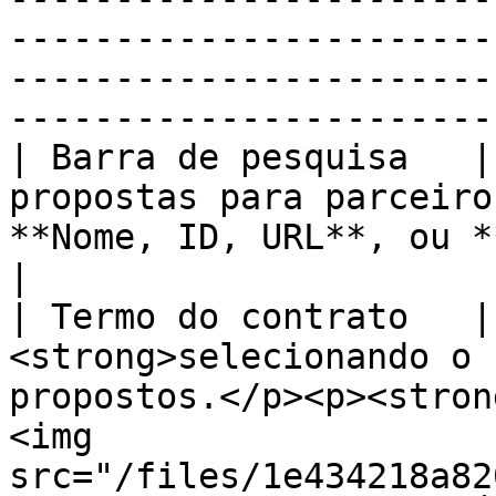
-----------------------
-----------------------
------------------------
| Barra de pesquisa   |
propostas para parceiro
**Nome, ID, URL**, ou **E-mail**.                                                                                                                                                                    
|

| Termo do contrato   |
<strong>selecionando o 
propostos.</p><p><stron
<img 
src="/files/1e434218a82