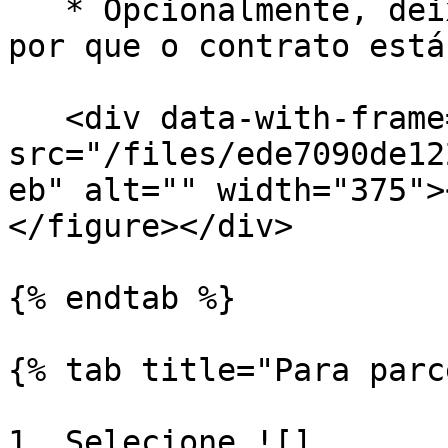
   * Opcionalmente, deixe um comentário explicando 
por que o contrato está
   <div data-with-frame="true"><figure><img 
src="/files/ede7090de12
eb" alt="" width="375">
</figure></div>

{% endtab %}

{% tab title="Para parc
1. Selecione ![]