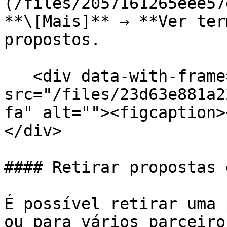
(/files/2057161265eee57
**\[Mais]** → **Ver ter
propostos.

   <div data-with-frame="true"><figure><img 
src="/files/23d63e881a2
fa" alt=""><figcaption>
</div>

#### Retirar propostas 
É possível retirar uma 
ou para vários parceiro