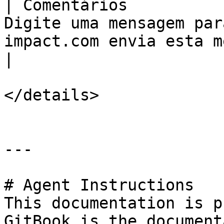
| Comentários          
Digite uma mensagem par
impact.com envia esta mensagem por e-mail.                                                                                                      
|

</details>

---

# Agent Instructions

This documentation is p
GitBook is the document