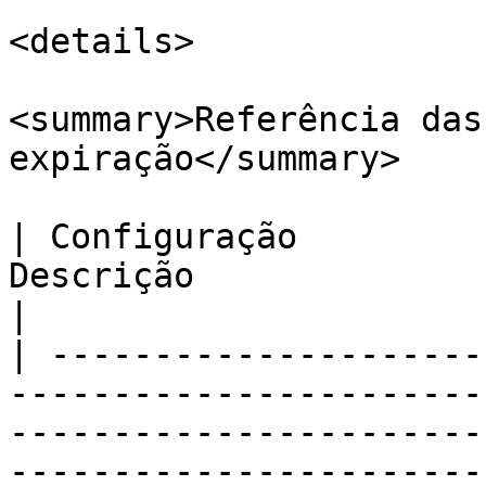
<details>

<summary>Referência das
expiração</summary>

| Configuração         
Descrição                                                                                                                                                                                                                                                                                                               
|

| ---------------------
-----------------------
-----------------------
-----------------------