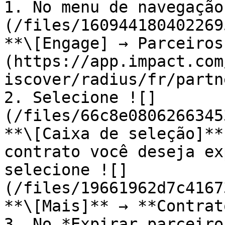
1. No menu de navegação
(/files/160944180402269
**\[Engage] → Parceiros
(https://app.impact.com
iscover/radius/fr/partn
2. Selecione ![]
(/files/66c8e0806266345
**\[Caixa de seleção]**
contrato você deseja ex
selecione ![]
(/files/19661962d7c4167
**\[Mais]** → **Contrat
3. No *Expirar parceiro