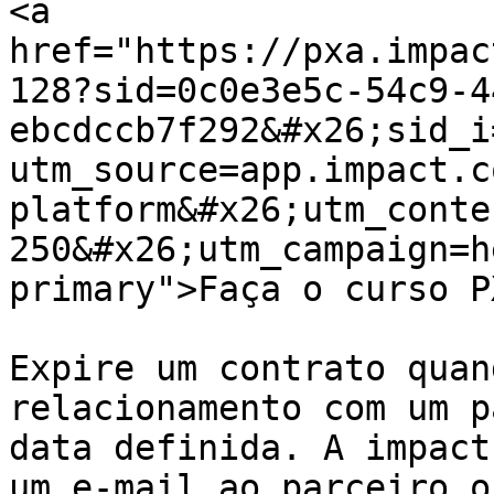
<a 
href="https://pxa.impac
128?sid=0c0e3e5c-54c9-4
ebcdccb7f292&#x26;sid_i
utm_source=app.impact.c
platform&#x26;utm_conte
250&#x26;utm_campaign=h
primary">Faça o curso P
Expire um contrato quan
relacionamento com um p
data definida. A impact
um e-mail ao parceiro o