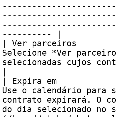
-----------------------
-----------------------
-----------------------
---------- |

| Ver parceiros        
Selecione *Ver parceiro
selecionadas cujos contratos expirarão.                                                                                                                     
|

| Expira em            
Use o calendário para s
contrato expirará. O co
do dia selecionado no s