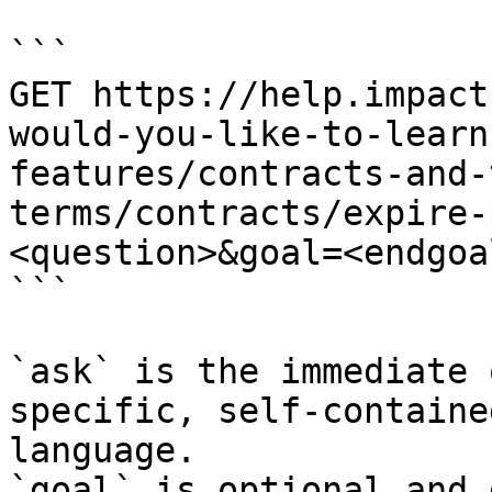
```

GET https://help.impact
would-you-like-to-learn
features/contracts-and-
terms/contracts/expire-
<question>&goal=<endgoal
```

`ask` is the immediate 
specific, self-containe
language.

`goal` is optional and 