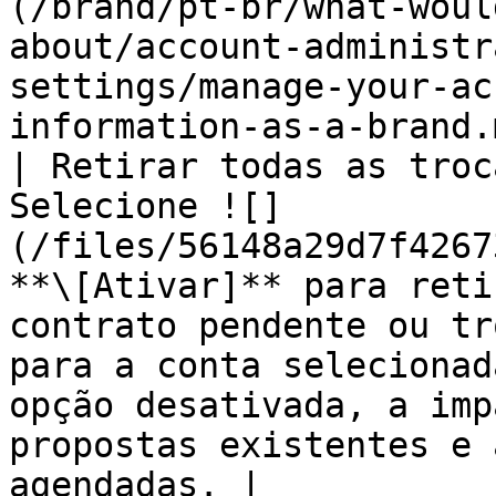
(/brand/pt-br/what-woul
about/account-administr
settings/manage-your-ac
information-as-a-brand.
| Retirar todas as troc
Selecione ![]
(/files/56148a29d7f4267
**\[Ativar]** para reti
contrato pendente ou tr
para a conta selecionad
opção desativada, a imp
propostas existentes e 
agendadas. |
