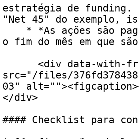
estratégia de funding. 
"Net 45" do exemplo, is
    * *As ações são pagas **0 meses e 20 dias após 
o fim do mês em que são
      <div data-with-frame="true"><figure><img 
src="/files/376fd378438
03" alt=""><figcaption>
</div>

#### Checklist para con