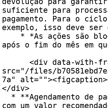
devolução para garantir
suficiente para process
pagamento. Para o ciclo
exemplo, isso deve ser 
    * *As ações são bloqueadas **0 meses e 27 dias 
após o fim do mês em qu
      <div data-with-frame="true"><figure><img 
src="/files/b70581ebd7e
7a" alt=""><figcaption>
</div>

  * **Agendamento de pagamento** deve ser definido 
com um valor recomendad