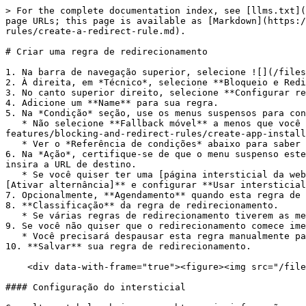
> For the complete documentation index, see [llms.txt](https://help.impact.com/llms.txt). Markdown versions of documentation pages are available by appending `.md` to page URLs; this page is available as [Markdown](https://help.impact.com/brand/pt-br/what-would-you-like-to-learn-about/platform-features/blocking-and-redirect-rules/create-a-redirect-rule.md).

# Criar uma regra de redirecionamento

1. Na barra de navegação superior, selecione ![](/files/45f862e198f73982700ff092afe256a7fe2e0fff) **\[Perfil do usuário] → Configurações**.
2. À direita, em *Técnico*, selecione **Bloqueio e Redirecionamento**.
3. No canto superior direito, selecione **Configurar regra**.
4. Adicione um **Name** para sua regra.
5. Na *Condição* seção, use os menus suspensos para configurar sua regra de redirecionamento.
   * Não selecione **Fallback móvel** a menos que você planeje criar uma [intersticial de aplicativo](/brand/pt-br/what-would-you-like-to-learn-about/platform-features/blocking-and-redirect-rules/create-app-install-interstitials.md).
   * Ver o *Referência de condições* abaixo para saber mais sobre os diferentes atributos de condição.
6. Na *Ação*, certifique-se de que o menu suspenso esteja definido como **Redirecionar**, em seguida selecione o **protocolo** para o link de redirecionamento e insira a URL de destino.
   * Se você quiser ter uma [página intersticial da web](https://en.wikipedia.org/wiki/Interstitial_webpage), ![](/files/56148a29d7f42673dde9884eb52356c45eca06c3) **\[Ativar alternância]** e configurar **Usar intersticial**. Certifique-se de que o *Modelo* menu suspenso esteja definido como **Personalizado**.
7. Opcionalmente, **Agendamento** quando esta regra de redirecionamento estará ativa.
8. **Classificação** da regra de redirecionamento.
   * Se várias regras de redirecionamento tiverem as mesmas condições e a mesma **Classificação**, a que tiver o menor **ID** terá prioridade.
9. Se você não quiser que o redirecionamento comece imediatamente e não agendou a regra, você pode **Pausar** pausar a regra.
   * Você precisará despausar esta regra manualmente para que ela volte a ficar ativa.
10. **Salvar** sua regra de redirecionamento.

    <div data-with-frame="true"><figure><img src="/files/a8370a74fa4a4825ea8415d9a0f003bea05fbaca" alt="" width="563"><figcaption></figcaption></figure></div>

#### Configuração do intersticial

Consulte a tabela abaixo para obter mais informações sobre cada uma das opções disponíveis para configurar um intersticial de redirecionamento.

Nem todas as configurações do intersticial podem estar disponíveis dependendo do nível da sua conta. Entre em contato com seu CSM (ou [entre em contato com o suporte](https://app.impact.com/support/portal.ihtml?createTicket=true)) para perguntar sobre o upgrade da sua conta.

<details>

<summary>Referência de configurações do intersticial</summary>

|                                              |                                                                                                                                                                                                                                           |
| -------------------------------------------- | ----------------------------------------------------------------------------------------------------------