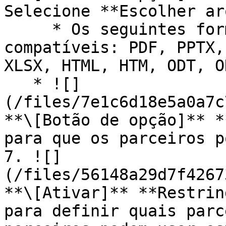
Selecione **Escolher ar
     * Os seguintes formatos de arquivo são 
compatíveis: PDF, PPTX,
XLSX, HTML, HTM, ODT, O
   * ![]
(/files/7e1c6d18e5a0a7c
**\[Botão de opção]** *
para que os parceiros p
7. ![]
(/files/56148a29d7f4267
**\[Ativar]** **Restrin
para definir quais parc