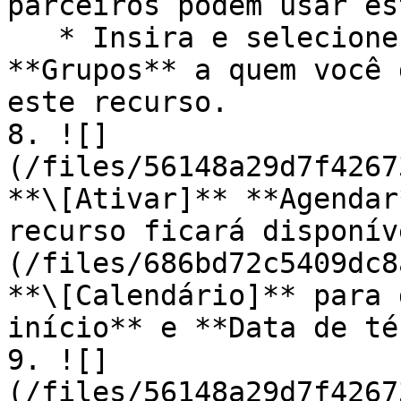
parceiros podem usar es
   * Insira e selecione os **Parceiros** e 
**Grupos** a quem você 
este recurso.

8. ![]
(/files/56148a29d7f4267
**\[Ativar]** **Agendar
recurso ficará disponív
(/files/686bd72c5409dc8
**\[Calendário]** para 
início** e **Data de té
9. ![]
(/files/56148a29d7f4267