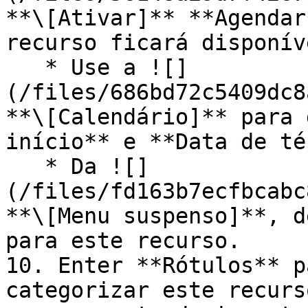
**\[Ativar]** **Agendar
recurso ficará disponíve
   * Use a ![]
(/files/686bd72c5409dc8
**\[Calendário]** para 
início** e **Data de té
   * Da ![]
(/files/fd163b7ecfbcabc
**\[Menu suspenso]**, d
para este recurso.

10. Enter **Rótulos** p
categorizar este recurs