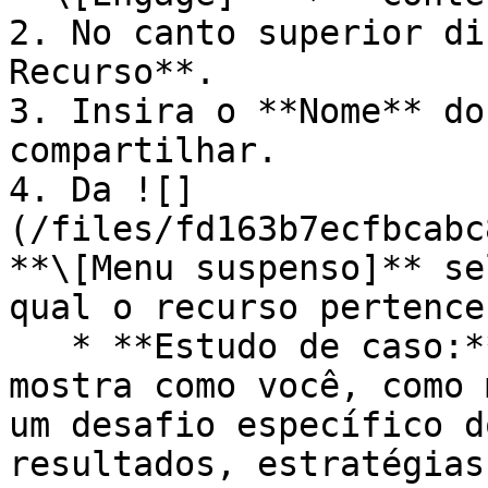
2. No canto superior di
Recurso**.

3. Insira o **Nome** do
compartilhar.

4. Da ![]
(/files/fd163b7ecfbcabc
**\[Menu suspenso]** se
qual o recurso pertence.
   * **Estudo de caso:** Uma análise detalhada que 
mostra como você, como 
um desafio específico d
resultados, estratégias