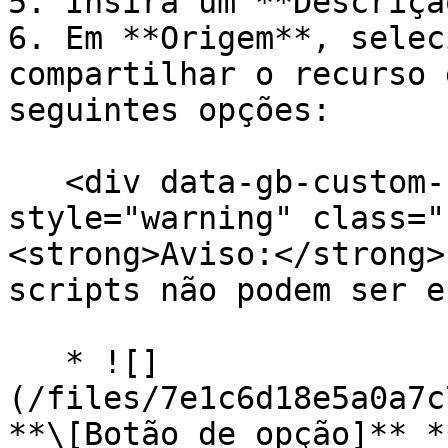
5. Insira um **Descriçã
6. Em **Origem**, selec
compartilhar o recurso 
seguintes opções:

   <div data-gb-custom-block data-tag="hint" data-
style="warning" class="
<strong>Aviso:</strong>
scripts não podem ser e
   * ![]
(/files/7e1c6d18e5a0a7c
**\[Botão de opção]** *