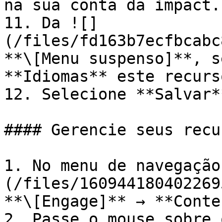
na sua conta da impact.c
11. Da ![]
(/files/fd163b7ecfbcabc
**\[Menu suspenso]**, s
**Idiomas** este recurs
12. Selecione **Salvar**
#### Gerencie seus recur
1. No menu de navegação
(/files/160944180402269
**\[Engage]** → **Conte
2. Passe o mouse sobre 