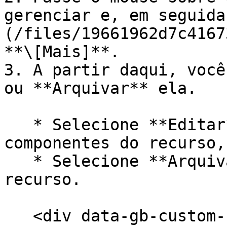
gerenciar e, em seguida
(/files/19661962d7c4167
**\[Mais]**.

3. A partir daqui, você
ou **Arquivar** ela.

   * Selecione **Editar** se quiser ajustar 
componentes do recurso,
   * Selecione **Arquivar** se quiser desativar o 
recurso.

   <div data-gb-custom-block data-tag="hint" data-