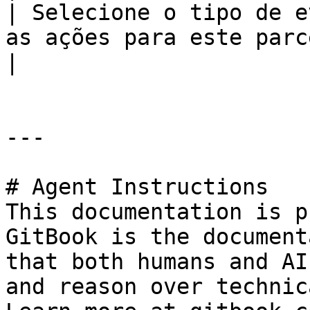
| Selecione o tipo de e
as ações para este parceiro.                                                                                                                                                    
|

---

# Agent Instructions

This documentation is p
GitBook is the document
that both humans and AI
and reason over technic