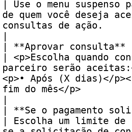
| Use o menu suspenso p
de quem você deseja ace
consultas de ação.                                                                                                                                                        
|

| **Aprovar consulta**                                                                   
| <p>Escolha quando con
parceiro serão aceitas:
<p>• Após (X dias)</p><
fim do mês</p>                                                                                                            
|

| **Se o pagamento solicitado for menor qu
| Escolha um limite de 
se a solicitação de con