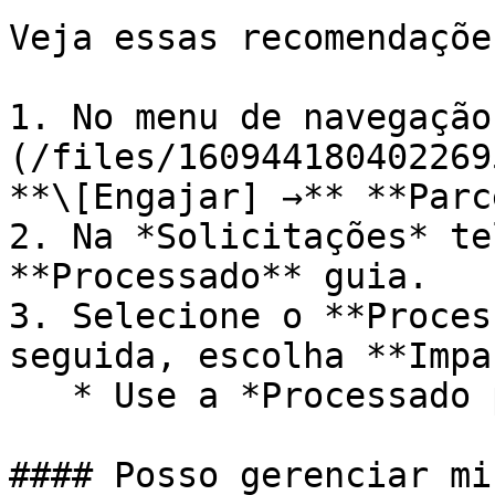
Veja essas recomendaçõe
1. No menu de navegação
(/files/160944180402269
**\[Engajar] →** **Parc
2. Na *Solicitações* te
**Processado** guia.

3. Selecione o **Proces
seguida, escolha **Impa
   * Use a *Processado por* coluna.

#### Posso gerenciar mi