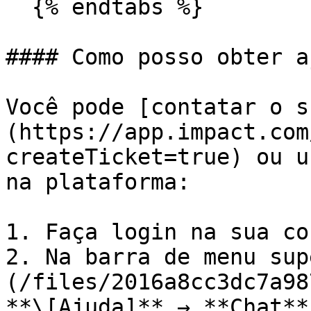
  {% endtabs %}

#### Como posso obter a
Você pode [contatar o s
(https://app.impact.com
createTicket=true) ou u
na plataforma:

1. Faça login na sua con
2. Na barra de menu sup
(/files/2016a8cc3dc7a98
**\[Ajuda]** → **Chat**