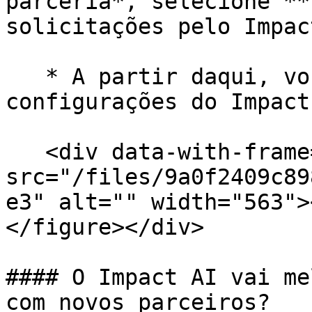
parceria*, selecione **
solicitações pelo Impac
   * A partir daqui, você pode gerenciar suas 
configurações do Impact 
   <div data-with-frame="true"><figure><img 
src="/files/9a0f2409c89
e3" alt="" width="563">
</figure></div>

#### O Impact AI vai me
com novos parceiros?
