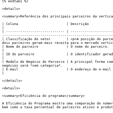
{% endtabs %}

<details>

<summary>Referência dos principais parceiros da vertica
| Coluna                        | Descrição                                                                                                                                                                                         
|

| ----------------------------- | ---------------------
-------------------------------------------------------
| Classificação do setor        | <p>A posição do parce
dois parceiros geram mais receita para o mercado vertic
| Nome do parceiro              | O nome do parceiro.                                                                                                                                                                               
|

| ID do parceiro                | O identificador gerado pelo sistema do parceiro.                                                                      
|

| Modelo de Negócio do Parceiro | A principal forma com
negócios será *sem categoria*.                         
| E-mail                        | O endereço de e-mail do parceiro.                                                                                                                        
|

</details>

<details>

<summary>Eficiência do programa</summary>

A Eficiência do Programa mostra uma comparação do númer
bem como a taxa percentual de parceiros ativos e produt