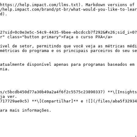
https://help.impact.com/llms.txt). Markdown versions of 
/help.impact.com/brand/pt-br/what-would-you-like-to-lear
d).

2?sid=0c0e3e5c-54c9-4435-9bee-ebcdccb7f292&#x26;sid_i=0?
r" class="button primary">Faça o curso PXA</a>

ível de setor, permitindo que você veja as métricas médi
métricas do programa e os principais parceiros do seu se
atualmente disponível apenas para programas baseados em 
nia.

s/c5bcdb450d77a30b49a2a4f6f2c5575c23890337) **\[Insights
ja ver.
