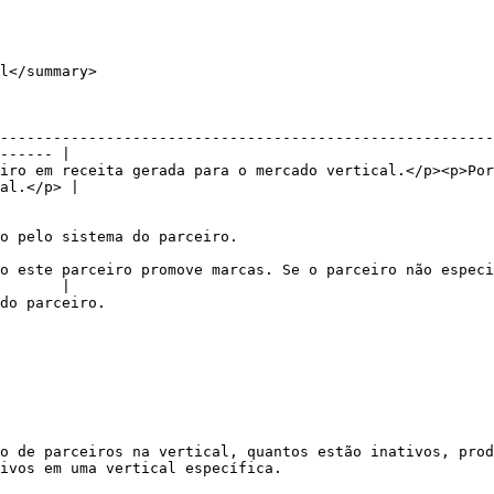
l</summary>

--------------------------------------------------------
------ |

iro em receita gerada para o mercado vertical.</p><p>Por
al.</p> |

                                                                            
o este parceiro promove marcas. Se o parceiro não especi
       |

                                         
o de parceiros na vertical, quantos estão inativos, prod
ivos em uma vertical específica.
