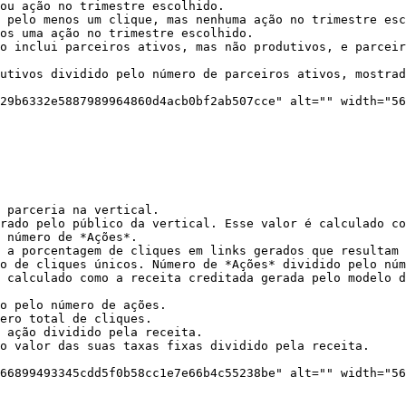
ou ação no trimestre escolhido.

 pelo menos um clique, mas nenhuma ação no trimestre esc
os uma ação no trimestre escolhido.

o inclui parceiros ativos, mas não produtivos, e parceir
utivos dividido pelo número de parceiros ativos, mostrad
29b6332e5887989964860d4acb0bf2ab507cce" alt="" width="56
 parceria na vertical.

rado pelo público da vertical. Esse valor é calculado co
 número de *Ações*.

 a porcentagem de cliques em links gerados que resultam 
o de cliques únicos. Número de *Ações* dividido pelo núm
 calculado como a receita creditada gerada pelo modelo d
o pelo número de ações.

ero total de cliques.

 ação dividido pela receita.

o valor das suas taxas fixas dividido pela receita.

66899493345cdd5f0b58cc1e7e66b4c55238be" alt="" width="56