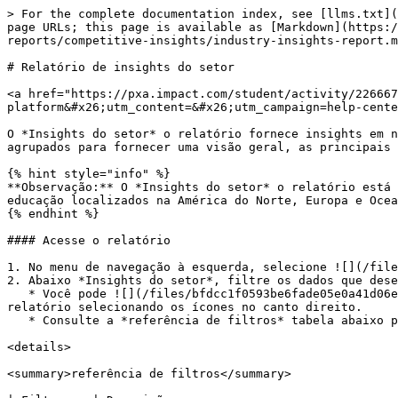
> For the complete documentation index, see [llms.txt](
page URLs; this page is available as [Markdown](https:/
reports/competitive-insights/industry-insights-report.m
# Relatório de insights do setor

<a href="https://pxa.impact.com/student/activity/226667
platform&#x26;utm_content=&#x26;utm_campaign=help-cente
O *Insights do setor* o relatório fornece insights em n
agrupados para fornecer uma visão geral, as principais 
{% hint style="info" %}

**Observação:** O *Insights do setor* o relatório está 
educação localizados na América do Norte, Europa e Ocea
{% endhint %}

#### Acesse o relatório

1. No menu de navegação à esquerda, selecione ![](/file
2. Abaixo *Insights do setor*, filtre os dados que dese
   * Você pode ![](/files/bfdcc1f0593be6fade05e0a41d06e717729ae9c5) **\[Compartilhar]** e ![](/files/aba5f32934b31e047c124f21c4a6d5bd0ac5f37d) **\[Baixar]** o 
relatório selecionando os ícones no canto direito.

   * Consulte a *referência de filtros* tabela abaixo para mais informações.

<details>

<summary>referência de filtros</summary>
