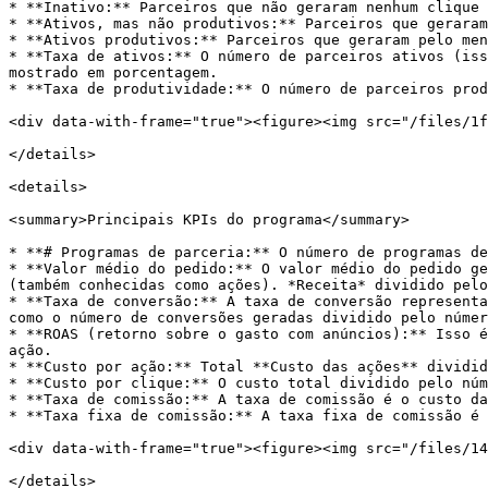
* **Inativo:** Parceiros que não geraram nenhum clique 
* **Ativos, mas não produtivos:** Parceiros que geraram
* **Ativos produtivos:** Parceiros que geraram pelo men
* **Taxa de ativos:** O número de parceiros ativos (iss
mostrado em porcentagem.

* **Taxa de produtividade:** O número de parceiros prod
<div data-with-frame="true"><figure><img src="/files/1f
</details>

<details>

<summary>Principais KPIs do programa</summary>

* **# Programas de parceria:** O número de programas de
* **Valor médio do pedido:** O valor médio do pedido ge
(também conhecidas como ações). *Receita* dividido pelo
* **Taxa de conversão:** A taxa de conversão representa
como o número de conversões geradas dividido pelo númer
* **ROAS (retorno sobre o gasto com anúncios):** Isso é
ação.

* **Custo por ação:** Total **Custo das ações** dividid
* **Custo por clique:** O custo total dividido pelo núm
* **Taxa de comissão:** A taxa de comissão é o custo da
* **Taxa fixa de comissão:** A taxa fixa de comissão é 
<div data-with-frame="true"><figure><img src="/files/14
</details>
