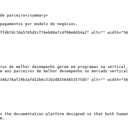
de parceiro</summary>

pagamentos por modelo de negócios.

ffd67dc7da5765d2cf76eb89a7c4f98e8d34a2" alt="" width="56
ros de melhor desempenho geram em programas na vertical.
m aos parceiros de melhor desempenho no mercado vertical
34b278af29b3afd22b6c51b2d83564853575d5" alt="" width="56
s the documentation platform designed so that both human
m.
