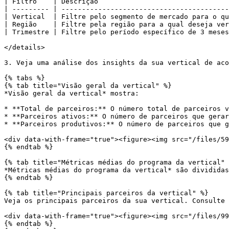
| Filtro    | Descrição                                
| --------- | -----------------------------------------
| Vertical  | Filtre pelo segmento de mercado para o qu
| Região    | Filtre pela região para a qual deseja ver
| Trimestre | Filtre pelo período específico de 3 meses
</details>

3. Veja uma análise dos insights da sua vertical de aco
{% tabs %}

{% tab title="Visão geral da vertical" %}

*Visão geral da vertical* mostra:

* **Total de parceiros:** O número total de parceiros v
* **Parceiros ativos:** O número de parceiros que gerar
* **Parceiros produtivos:** O número de parceiros que g
<div data-with-frame="true"><figure><img src="/files/59
{% endtab %}

{% tab title="Métricas médias do programa da vertical" 
*Métricas médias do programa da vertical* são divididas
{% endtab %}

{% tab title="Principais parceiros da vertical" %}

Veja os principais parceiros da sua vertical. Consulte 
<div data-with-frame="true"><figure><img src="/files/99
{% endtab %}
