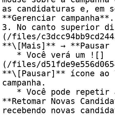
as candidaturas e, em s
**Gerenciar campanha**.

3. No canto superior di
(/files/c3dcc94bb9cd244
**\[Mais]** → **Pausar 
   * Você verá um ![]
(/files/d51fde9e556d065
**\[Pausar]** ícone ao 
campanha.

   * Você pode repetir as etapas e selecionar 
**Retomar Novas Candida
recebendo novas candida