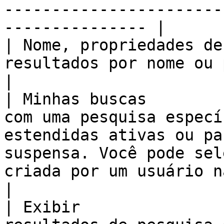
-----------------------
--------------- |

| Nome, propriedades de
resultados por nome ou propriedades de mídia.                                                                                              
|

| Minhas buscas        
com uma pesquisa especí
estendidas ativas ou pa
suspensa. Você pode sel
criada por um usuário na sua conta.                                            
|

| Exibir               