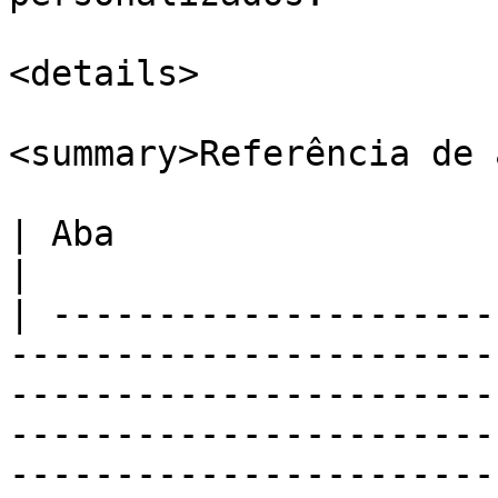
<details>

<summary>Referência de 
| Aba                   | Descrição                                                                                                                                              
|

| ---------------------
-----------------------
-----------------------
-----------------------
-----------------------