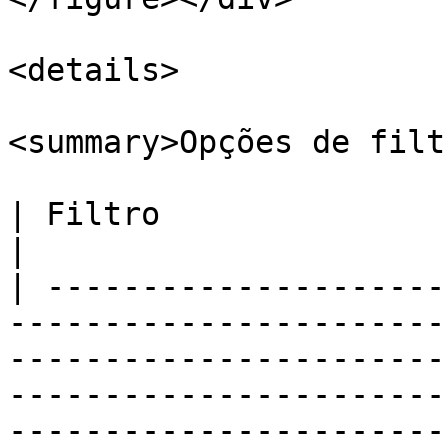
<details>

<summary>Opções de filt
| Filtro                      | Descrição                                                                                                                                         
|

| ---------------------
-----------------------
-----------------------
-----------------------
-----------------------