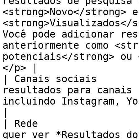
resultados de pesquisa 
<strong>Novo</strong> e 
<strong>Visualizados</s
Você pode adicionar res
anteriormente como <str
potenciais</strong> ou 
</p> |

| Canais sociais       
resultados para canais 
incluindo Instagram, YouTube ou TikTok.                                                                                                 
|

| Rede                 
quer ver *Resultados do