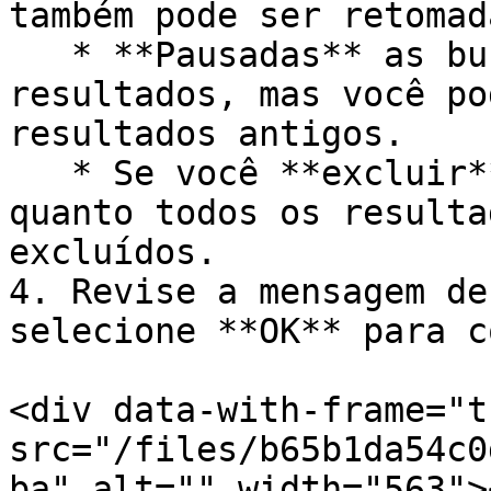
também pode ser retomad
   * **Pausadas** as buscas não retornarão novos 
resultados, mas você po
resultados antigos.

   * Se você **excluir** uma busca, tanto a busca 
quanto todos os resulta
excluídos.

4. Revise a mensagem de
selecione **OK** para c
<div data-with-frame="t
src="/files/b65b1da54c0
ba" alt="" width="563">