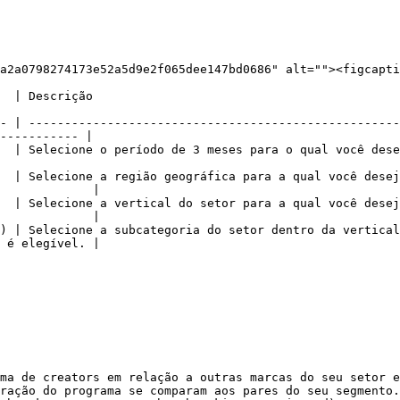
a2a0798274173e52a5d9e2f065dee147bd0686" alt=""><figcapti
                                             
- | ----------------------------------------------------
----------- |

o qual você deseja visualizar os dados.                                                           
  | Selecione a região geográfica para a qual você desej
             |

  | Selecione a vertical do setor para a qual você desej
             |

) | Selecione a subcategoria do setor dentro da vertical
 é elegível. |

ma de creators em relação a outras marcas do seu setor e
ração do programa se comparam aos pares do seu segmento.