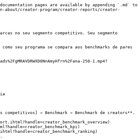
documentation pages are available by appending `.md` to 
n-about/creator-program/creator-reports/creator-
arcas no seu segmento competitivo. Seu segmento 
 como seu programa se compara aos benchmarks de pares 
ads%2FgMRAVDRWXD0NnAmyHfrn%2Fana-250-1.mp4?
ia

s competitivos] → Benchmark → Benchmark de creators**.

.
