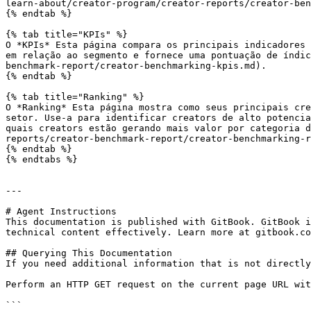
learn-about/creator-program/creator-reports/creator-ben
{% endtab %}

{% tab title="KPIs" %}

O *KPIs* Esta página compara os principais indicadores 
em relação ao segmento e fornece uma pontuação de índic
benchmark-report/creator-benchmarking-kpis.md).

{% endtab %}

{% tab title="Ranking" %}

O *Ranking* Esta página mostra como seus principais cre
setor. Use-a para identificar creators de alto potencia
quais creators estão gerando mais valor por categoria 
reports/creator-benchmark-report/creator-benchmarking-r
{% endtab %}

{% endtabs %}

---

# Agent Instructions

This documentation is published with GitBook. GitBook i
technical content effectively. Learn more at gitbook.co
## Querying This Documentation

If you need additional information that is not directly
Perform an HTTP GET request on the current page URL wit
```
