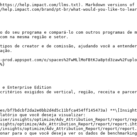
https://help.impact.com/llms.txt). Markdown versions of 
/help.impact.com/brand/pt-br/what-would-you-like-to-lear
o do seu programa e compará-lo com outros programas de m
com na mesma região e setor.

tipos de creator e de comissão, ajudando você a entender
ação.

-prod.appspot.com/o/spaces%2FwMLlMoFBtKJa8ptd3zaw%2Fuplo
%}

 e Enterprise Edition

critérios exigidos de vertical, região, receita e parcer
es/bf7bdcbf2da2e0bb2d4d5c11bfca454ff145473a) **\[Insight
latório que você deseja visualizar:

onar para o que você deseja ver os dados de benchmarking