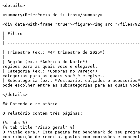
<details>

<summary>Referência de filtros</summary>

<div data-with-frame="true"><figure><img src="/files/92
| Filtro                                                 | Descrição                                                                                                                        
|

| -----------------------------------------------------
-------------------------------------------------------
| Trimestre (ex.: *4º trimestre de 2025*)                | Selecione o período de 3 meses para 
|

| Região (ex.: *América do Norte*)                     
regiões para as quais você é elegível.                 
| Categoria (ex.: *Compras no varejo*)                 
categorias para as quais você é elegível.              
| Subcategoria (ex.: *Vestuário, calçados e acessórios*
pode escolher entre as subcategorias para as quais você
</details>

## Entenda o relatório

O relatório contém três páginas:

{% tabs %}

{% tab title="Visão geral" %}

O *Visão geral* Esta página faz benchmark do seu progra
contribuição de receita, gastos com comissões e concent