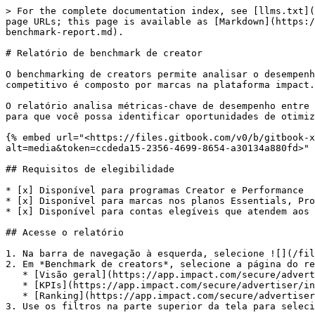
> For the complete documentation index, see [llms.txt](
page URLs; this page is available as [Markdown](https:/
benchmark-report.md).

# Relatório de benchmark de creator

O benchmarking de creators permite analisar o desempenh
competitivo é composto por marcas na plataforma impact.
O relatório analisa métricas-chave de desempenho entre 
para que você possa identificar oportunidades de otimiz
{% embed url="<https://files.gitbook.com/v0/b/gitbook-x
alt=media&token=ccdeda15-2356-4699-8654-a30134a880fd>" 
## Requisitos de elegibilidade

* [x] Disponível para programas Creator e Performance

* [x] Disponível para marcas nos planos Essentials, Pro
* [x] Disponível para contas elegíveis que atendem aos 
## Acesse o relatório

1. Na barra de navegação à esquerda, selecione ![](/fil
2. Em *Benchmark de creators*, selecione a página do re
   * [Visão geral](https://app.impact.com/secure/advertiser/insights/optimize/Adv_Attribution_Report/report/report.ihtml?handle=creator_benchmark_overview)

   * [KPIs](https://app.impact.com/secure/advertiser/insights/optimize/Adv_Attribution_Report/report/report.ihtml?handle=creator_benchmark_kpi)

   * [Ranking](https://app.impact.com/secure/advertiser/insights/optimize/Adv_Attribution_Report/report/report.ihtml?handle=creator_benchmark_ranking)

3. Use os filtros na parte superior da tela para seleci