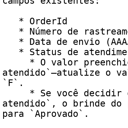
campos existentes:

   * OrderId

   * Número de rastreamento (Opcional)

   * Data de envio (AAAA-MM-DD)

   * Status de atendimento

     * O valor preenchido previamente é `Não 
atendido`—atualize o va
`F`.

     * Se você decidir deixar o pedido como `Não 
atendido`, o brinde do 
para `Aprovado`.
