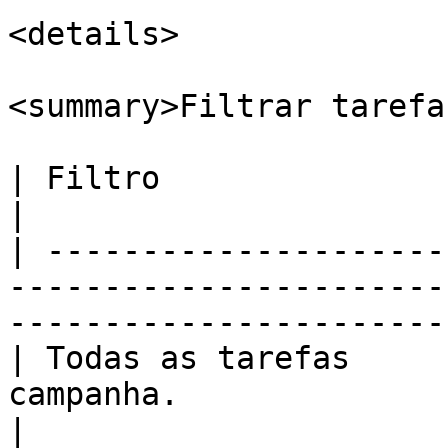
<details>

<summary>Filtrar tarefa
| Filtro                 | Descrição                                                    
|

| ---------------------
-----------------------
-----------------------
| Todas as tarefas     
campanha.                                                                               
|
