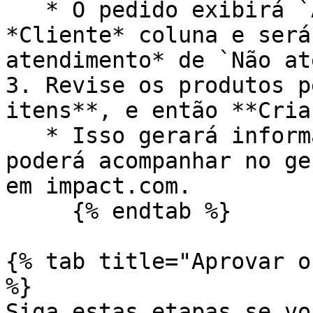
   * O pedido exibirá `Ativar @ Impact` no 
*Cliente* coluna e será
atendimento* de `Não at
3. Revise os produtos p
itens**, e então **Cria
   * Isso gerará informações de envio que você 
poderá acompanhar no ge
em impact.com.

     {% endtab %}

{% tab title="Aprovar o
%}

Siga estas etapas se vo