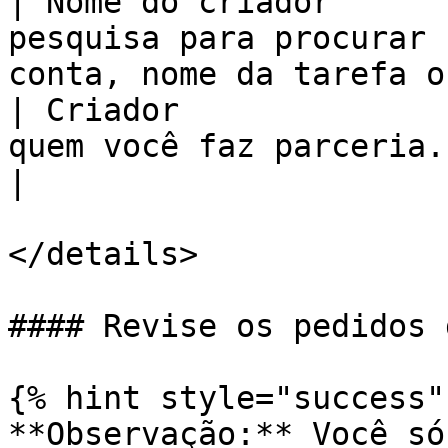
| Nome do criador      
pesquisa para procurar 
conta, nome da tarefa o
| Criador              
quem você faz parceria.                                                                
|

</details>

#### Revise os pedidos 
{% hint style="success" 
**Observação:** Você só