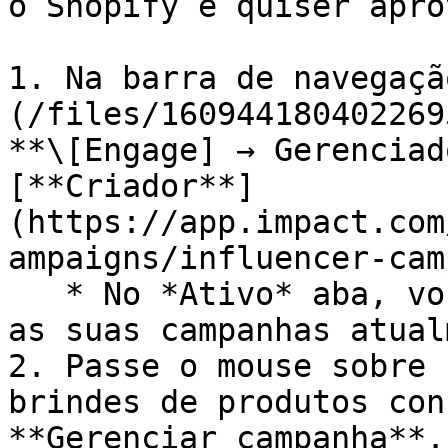
o Shopify e quiser apro
1. Na barra de navegaçã
(/files/160944180402269
**\[Engage] → Gerenciad
[**Criador**]
(https://app.impact.com
ampaigns/influencer-cam
   * No *Ativo* aba, você poderá visualizar todas 
as suas campanhas atual
2. Passe o mouse sobre 
brindes de produtos con
**Gerenciar campanha**.
