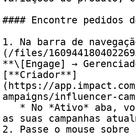
#### Encontre pedidos d
1. Na barra de navegaçã
(/files/160944180402269
**\[Engage] → Gerenciad
[**Criador**]
(https://app.impact.com
ampaigns/influencer-cam
   * No *Ativo* aba, você poderá visualizar todas 
as suas campanhas atual
2. Passe o mouse sobre 