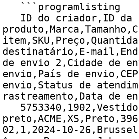
   ```programlisting

   ID do criador,ID da campanha,Nome do 
produto,Marca,Tamanho,C
item,SKU,Preço,Quantida
destinatário,E-mail,End
de envio 2,Cidade de en
envio,País de envio,CEP
envio,Status de atendim
rastreamento,Data de env
   5753340,1902,Vestido feminino—
preto,ACME,XS,Preto,396
02,1,2024-10-26,Brussel