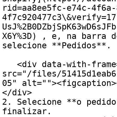
rid=aa8ee5fc-e74c-4f6a-
4f7c920477c3\&verify=17
UsJ%2B0DZbjSpK63wD6sJFb
X6Y%3D) , e, na barra d
selecione **Pedidos**.

   <div data-with-frame="true"><figure><img 
src="/files/51415d1eab6
05" alt=""><figcaption>
</div>

2. Selecione **o pedido
finalizar.
