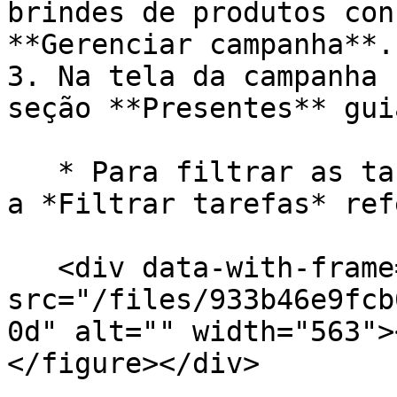
brindes de produtos con
**Gerenciar campanha**.

3. Na tela da campanha 
seção **Presentes** guia
   * Para filtrar as tarefas de brindes, consulte 
a *Filtrar tarefas* ref
   <div data-with-frame="true"><figure><img 
src="/files/933b46e9fcb
0d" alt="" width="563">
</figure></div>
