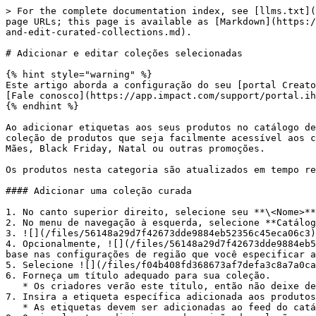
> For the complete documentation index, see [llms.txt](
page URLs; this page is available as [Markdown](https:/
and-edit-curated-collections.md).

# Adicionar e editar coleções selecionadas

{% hint style="warning" %}

Este artigo aborda a configuração do seu [portal Creato
[Fale conosco](https://app.impact.com/support/portal.ih
{% endhint %}

Ao adicionar etiquetas aos seus produtos no catálogo de
coleção de produtos que seja facilmente acessível aos c
Mães, Black Friday, Natal ou outras promoções.

Os produtos nesta categoria são atualizados em tempo re
#### Adicionar uma coleção curada

1. No canto superior direito, selecione seu **\<Nome>**
2. No menu de navegação à esquerda, selecione **Catálog
3. ![](/files/56148a29d7f42673dde9884eb52356c45eca06c3)
4. Opcionalmente, ![](/files/56148a29d7f42673dde9884eb5
base nas configurações de região que você especificar a
5. Selecione ![](/files/f04b408fd368673af7defa3c8a7a0ca
6. Forneça um título adequado para sua coleção.

   * Os criadores verão este título, então não deixe de adicionar um título chamativo.

7. Insira a etiqueta específica adicionada aos produtos
   * As etiquetas devem ser adicionadas ao feed do catálogo para serem usadas no portal.
