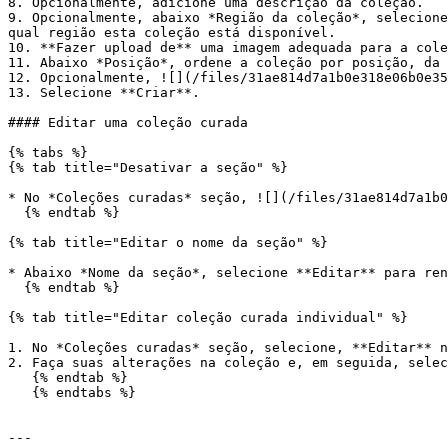
8. Opcionalmente, adicione uma descrição da coleção.

9. Opcionalmente, abaixo *Região da coleção*, selecione
qual região esta coleção está disponível.

10. **Fazer upload de** uma imagem adequada para a cole
11. Abaixo *Posição*, ordene a coleção por posição, da 
12. Opcionalmente, ![](/files/31ae814d7a1b0e318e06b0e35
13. Selecione **Criar**.

#### Editar uma coleção curada

{% tabs %}

{% tab title="Desativar a seção" %}

* No *Coleções curadas* seção, ![](/files/31ae814d7a1b0
  {% endtab %}

{% tab title="Editar o nome da seção" %}

* Abaixo *Nome da seção*, selecione **Editar** para ren
  {% endtab %}

{% tab title="Editar coleção curada individual" %}

1. No *Coleções curadas* seção, selecione, **Editar** n
2. Faça suas alterações na coleção e, em seguida, selec
   {% endtab %}

   {% endtabs %}

---
