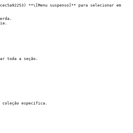
cec5a92253) **\[Menu suspenso]** para selecionar em 
erda.

ia.

ar toda a seção.

 coleção específica.
