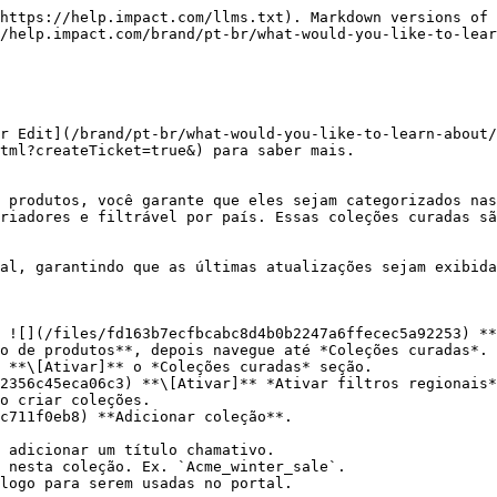
https://help.impact.com/llms.txt). Markdown versions of 
/help.impact.com/brand/pt-br/what-would-you-like-to-lear
r Edit](/brand/pt-br/what-would-you-like-to-learn-about/
tml?createTicket=true&) para saber mais.

 produtos, você garante que eles sejam categorizados nas
riadores e filtrável por país. Essas coleções curadas sã
al, garantindo que as últimas atualizações sejam exibida
 ![](/files/fd163b7ecfbcabc8d4b0b2247a6ffecec5a92253) **
o de produtos**, depois navegue até *Coleções curadas*.

 **\[Ativar]** o *Coleções curadas* seção.

2356c45eca06c3) **\[Ativar]** *Ativar filtros regionais*
o criar coleções.

c711f0eb8) **Adicionar coleção**.

 nesta coleção. Ex. `Acme_winter_sale`.
