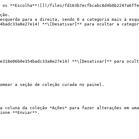
 os **Escolha**![](/files/fd163b7ecfbcabc8d4b0b2247a6ffe
ção.

esquerda para a direita, sendo 0 a categoria mais à esqu
4badc33a8e27e14) **\[Desativar]** para ocultar a categor
e318e06b0e354badc33a8e27e14) **\[Desativar]** para ocult
omear a seção de coleção curada no painel.

a coluna da coleção *Ações* para fazer alterações em uma
ione **Enviar**.
