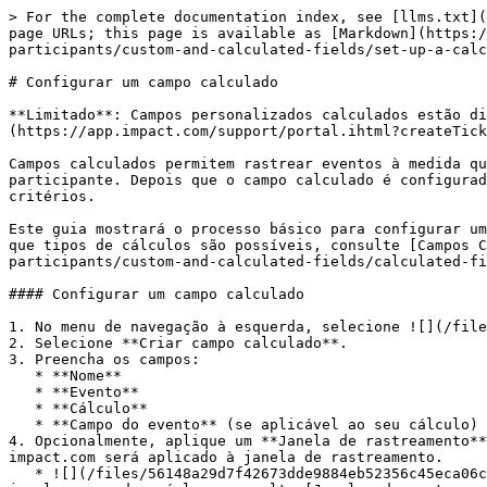
> For the complete documentation index, see [llms.txt](
page URLs; this page is available as [Markdown](https:/
participants/custom-and-calculated-fields/set-up-a-calc
# Configurar um campo calculado

**Limitado**: Campos personalizados calculados estão di
(https://app.impact.com/support/portal.ihtml?createTick
Campos calculados permitem rastrear eventos à medida qu
participante. Depois que o campo calculado é configurad
critérios.

Este guia mostrará o processo básico para configurar um
que tipos de cálculos são possíveis, consulte [Campos C
participants/custom-and-calculated-fields/calculated-fi
#### Configurar um campo calculado

1. No menu de navegação à esquerda, selecione ![](/file
2. Selecione **Criar campo calculado**.

3. Preencha os campos:

   * **Nome**

   * **Evento**

   * **Cálculo**

   * **Campo do evento** (se aplicável ao seu cálculo)

4. Opcionalmente, aplique um **Janela de rastreamento**
impact.com será aplicado à janela de rastreamento.

   * ![](/files/56148a29d7f42673dde9884eb52356c45eca06c3) **\[Ativar]** se você quiser incluir apenas eventos nos cálculos. Para obter detalhes sobre os tipos de 