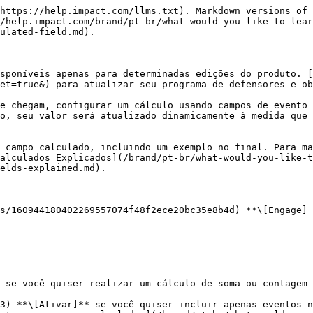
https://help.impact.com/llms.txt). Markdown versions of 
/help.impact.com/brand/pt-br/what-would-you-like-to-lear
ulated-field.md).

sponíveis apenas para determinadas edições do produto. [
et=true&) para atualizar seu programa de defensores e ob
e chegam, configurar um cálculo usando campos de evento 
o, seu valor será atualizado dinamicamente à medida que 
 campo calculado, incluindo um exemplo no final. Para ma
alculados Explicados](/brand/pt-br/what-would-you-like-t
elds-explained.md).

s/160944180402269557074f48f2ece20bc35e8b4d) **\[Engage] 
 se você quiser realizar um cálculo de soma ou contagem 