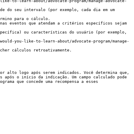
like-to-learn-about/advocate-program/manage-advocate-
de do seu intervalo (por exemplo, cada dia em um 
rmino para o cálculo.

nas eventos que atendam a critérios específicos sejam 
would-you-like-to-learn-about/advocate-program/manage-
or alto logo após serem indicados. Você determina que, 
s após o início da indicação. Um campo calculado pode 
ograma que concede uma recompensa a esses 