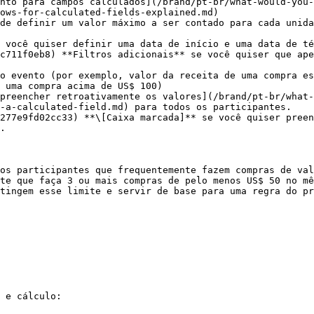
nto para campos calculados](/brand/pt-br/what-would-you-
ows-for-calculated-fields-explained.md)

de definir um valor máximo a ser contado para cada unida
 você quiser definir uma data de início e uma data de té
c711f0eb8) **Filtros adicionais** se você quiser que ape
 uma compra acima de US$ 100)

preencher retroativamente os valores](/brand/pt-br/what-
-a-calculated-field.md) para todos os participantes.

.

os participantes que frequentemente fazem compras de val
te que faça 3 ou mais compras de pelo menos US$ 50 no mê
tingem esse limite e servir de base para uma regra do pr
 e cálculo:
