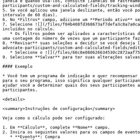
janela e quando usá-los, consulte [Janelas de rastreame
participants/custom-and-calculated-fields/tracking-wind
5. Se você aplicou uma janela deslizante, então você po
intervalo de 60 dias).

6. No *Filtros* campo, adicione um **Período ativo** se
7. Selecione ![](/files/f04b408fd368673af7defa3c8a7a0ca
incluídos no cálculo.

   * Os filtros podem ser aplicados a características do evento (por exemplo, valor da receita de uma compra específica) ou características do usuário (por exemplo, 
uma contagem do número de vezes que um participante faz
8. **Revisar** suas seleções e decidir se você deseja [
advocate-participants/custom-and-calculated-fields/edit
   * Selecione o ![](/files/66c8e080626634530c2872aaf75277e9fd02cc33) **\[Caixa marcada]** se você quiser preencher cálculos retroativamente.

9. Selecione **Salvar** para ter suas alterações salvas
#### Exemplo

* Você tem um programa de indicação e quer recompensar 
para o seu programa, isso significa qualquer participan
ajudar você a determinar quais dos seus participantes a
participantes.

<details>

<summary>Instruções de configuração</summary>

Veja como o cálculo pode ser configurado:

1. Em **Cálculo**, complete **Nome** campo.

2. Insira os seguintes valores para os campos de evento
   * **Evento**: Compra
