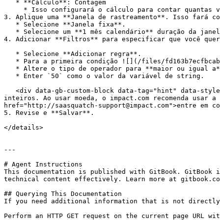
   * **Cálculo**: Contagem

     * Isso configurará o cálculo para contar quantas vezes o impact.com recebe eventos de compra que atendem aos seus critérios.

3. Aplique uma **Janela de rastreamento**. Isso fará co
   * Selecione **Janela fixa**.

   * Selecione um **1 mês calendário** duração da janela.

4. Adicionar **Filtros** para especificar que você quer
   * Selecione **Adicionar regra**.

   * Para a primeira condição ![](/files/fd163b7ecfbcabc8d4b0b2247a6ffecec5a92253) **\[Menu suspenso]**, selecione os `events.fields.revenue` campo.

   * Altere o tipo de operador para **maior ou igual a**.

   * Enter `50` como o valor da variável de string.

   <div data-gb-custom-block data-tag="hint" data-style="info" class="hint hint-info"><p><strong>Observação:</strong> As expressões JSONata aceitam apenas números 
inteiros. Ao usar moeda, o impact.com recomenda usar a 
href="http://saasquatch-support@impact.com">entre em co
5. Revise e **Salvar**.

</details>

---

# Agent Instructions

This documentation is published with GitBook. GitBook i
technical content effectively. Learn more at gitbook.co
## Querying This Documentation

If you need additional information that is not directly
Perform an HTTP GET request on the current page URL wit