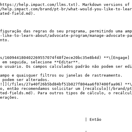
https://help.impact.com/llms.txt). Markdown versions of 
/help.impact.com/brand/pt-br/what-would-you-like-to-lear
ated-field.md).

figuração das regras do seu programa, permitindo uma amp
-like-to-learn-about/advocate-program/manage-advocate-pa
nto.

s/160944180402269557074f48f2ece20bc35e8b4d) **\[Engage] 
 em seguida, selecione **Editar**.

![](/files/27a40f26b5bd84bf51b027f804aa6f07400faa96) **\
ted-fields.md). Para outros tipos de cálculo, o recálcul
erações.

                                                                                                                                                                                