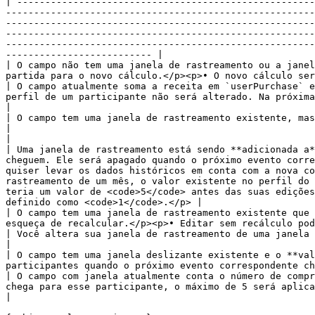
| -----------------------------------------------------
-------------------------------------------------------
-------------------------------------------------------
-------------------------------------------------------
-------------------------------------------------------
-------------------------- |

| O campo não tem uma janela de rastreamento ou a janel
partida para o novo cálculo.</p><p>• O novo cálculo será usado daqui em diante.</p>                                                                           
| O campo atualmente soma a receita em `userPurchase` e
perfil de um participante não será alterado. Na próxima vez que recebermos um evento de compra para e
|

| O campo tem uma janela de rastreamento existente, mas a janela está **inalterada**.      |                                                                                                                                                   
|                                                                                                                                                                                                                                                                                                                                                                                                                                                                        
|

| Uma janela de rastreamento está sendo **adicionada a*
cheguem. Ele será apagado quando o próximo evento corre
quiser levar os dados históricos em conta com a nova co
rastreamento de um mês, o valor existente no perfil do 
teria um valor de <code>5</code> antes das suas edições
definido como <code>1</code>.</p> |

| O campo tem uma janela de rastreamento existente que 
esqueça de recalcular.</p><p>• Editar sem recálculo pode ter efeitos adversos no valor do campo do participante.<
| Você altera sua janela de rastreamento de uma janela fixa para uma janela deslizante.                                                                                                                                                                                                         
|

| O campo tem uma janela deslizante existente e o **val
participantes quando o próximo evento correspondente chegar.</p><p>• Solicite um recá
| O campo com janela atualmente conta o número de compr
chega para esse participante, o máximo de 5 será aplicado retroativamente aos dados dentro da janela.                                                          
|
