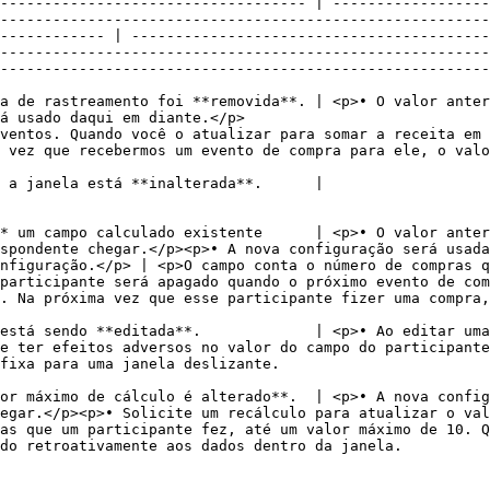
----------------------------------- | ------------------
--------------------------------------------------------
------------ | -----------------------------------------
--------------------------------------------------------
--------------------------------------------------------
a de rastreamento foi **removida**. | <p>• O valor anter
                                                                                 
ventos. Quando você o atualizar para somar a receita em 
le, o valor da receita será adicionado ao valor existente.                                            
                                                                                                                                                                 
* um campo calculado existente      | <p>• O valor anter
spondente chegar.</p><p>• A nova configuração será usada
nfiguração.</p> | <p>O campo conta o número de compras q
participante será apagado quando o próximo evento de com
. Na próxima vez que esse participante fizer uma compra,
está sendo **editada**.             | <p>• Ao editar uma
/p>                                                                                                                 
                                                                                                                                                                         
or máximo de cálculo é alterado**.  | <p>• A nova config
lculo para atualizar o valor do campo sem esperar por novos eventos.</p>              
as que um participante fez, até um valor máximo de 10. Q
                                                                                                                                     