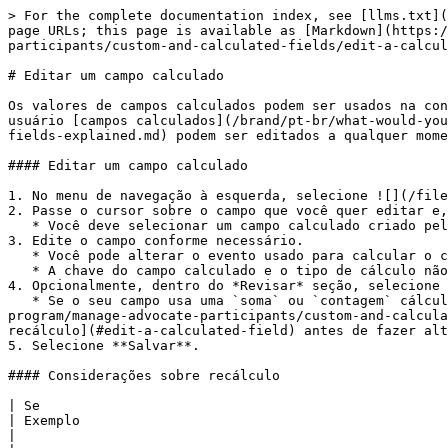
> For the complete documentation index, see [llms.txt](
page URLs; this page is available as [Markdown](https:/
participants/custom-and-calculated-fields/edit-a-calcul
# Editar um campo calculado

Os valores de campos calculados podem ser usados na con
usuário [campos calculados](/brand/pt-br/what-would-you
fields-explained.md) podem ser editados a qualquer mome
#### Editar um campo calculado

1. No menu de navegação à esquerda, selecione ![](/file
2. Passe o cursor sobre o campo que você quer editar e,
   * Você deve selecionar um campo calculado criado pelo usuário. Os campos calculados padrão não podem ser editados.

3. Edite o campo conforme necessário.

   * Você pode alterar o evento usado para calcular o campo e quaisquer filtros ou janelas de rastreamento.

   * A chave do campo calculado e o tipo de cálculo não podem ser alterados.

4. Opcionalmente, dentro do *Revisar* seção, selecione 
   * Se o seu campo usa uma `soma` ou `contagem` cálculo, então recomendamos solicitar um [recálculo](/brand/pt-br/what-would-you-like-to-learn-about/advocate-
program/manage-advocate-participants/custom-and-calcula
recálculo](#edit-a-calculated-field) antes de fazer alt
5. Selecione **Salvar**.

#### Considerações sobre recálculo

| Se                                                                                       | Então                                                                                                                              
| Exemplo                                                                                                                                                                                                                                                                                                                                                                                                                                                                
|
