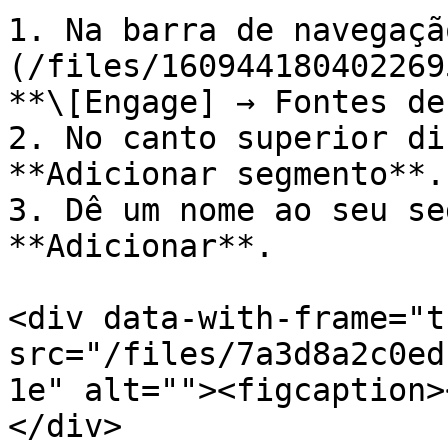
1. Na barra de navegaçã
(/files/160944180402269
**\[Engage] → Fontes de
2. No canto superior di
**Adicionar segmento**.

3. Dê um nome ao seu se
**Adicionar**.

<div data-with-frame="t
src="/files/7a3d8a2c0ed
1e" alt=""><figcaption>
</div>
