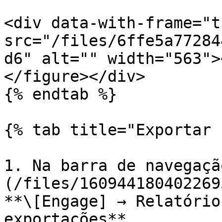
<div data-with-frame="t
src="/files/6ffe5a77284
d6" alt="" width="563">
</figure></div>

{% endtab %}

{% tab title="Exportar 
1. Na barra de navegaçã
(/files/160944180402269
**\[Engage] → Relatório
exportações**.
