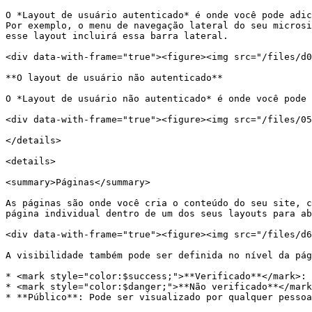
O *Layout de usuário autenticado* é onde você pode adic
Por exemplo, o menu de navegação lateral do seu microsi
esse layout incluirá essa barra lateral.

<div data-with-frame="true"><figure><img src="/files/d0
**O layout de usuário não autenticado**

O *Layout de usuário não autenticado* é onde você pode 
<div data-with-frame="true"><figure><img src="/files/05
</details>

<details>

<summary>Páginas</summary>

As páginas são onde você cria o conteúdo do seu site, c
página individual dentro de um dos seus layouts para ab
<div data-with-frame="true"><figure><img src="/files/d6
A visibilidade também pode ser definida no nível da pág
* <mark style="color:$success;">**Verificado**</mark>: 
* <mark style="color:$danger;">**Não verificado**</mark
* **Público**: Pode ser visualizado por qualquer pessoa