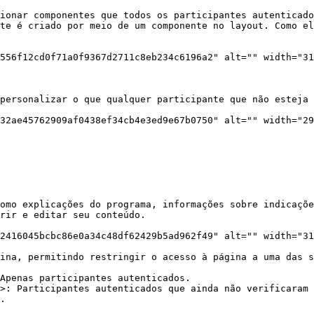
ionar componentes que todos os participantes autenticado
te é criado por meio de um componente no layout. Como el
556f12cd0f71a0f9367d2711c8eb234c6196a2" alt="" width="31
personalizar o que qualquer participante que não esteja 
32ae45762909af0438ef34cb4e3ed9e67b0750" alt="" width="29
omo explicações do programa, informações sobre indicaçõe
rir e editar seu conteúdo.

2416045bcbc86e0a34c48df62429b5ad962f49" alt="" width="31
ina, permitindo restringir o acesso à página a uma das s
Apenas participantes autenticados.

>: Participantes autenticados que ainda não verificaram 
.
