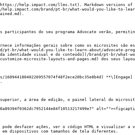
https://help.impact.com/llms.txt). Markdown versions of 
/help.impact.com/brand/pt-br/what-would-you-like-to-lear
ained.md).

s participantes do seu programa Advocate verão, permitin
rnece informações gerais sobre como os microsites são es
d/pt-br/what-would-you-like-to-learn-about/advocate-prog
da identidade visual e do conteúdo](/brand/pt-br/what-w
customize-microsite-layouts-and-pages.md) dos seus layou
s/160944180402269557074f48f2ece20bc35e8b4d) **\[Engage] 
.

superior, a área de edição, o painel lateral do microsit
0a89394f9362dc7952144e84f10513217499e7" alt=""><figcapti
 pode desfazer ações, ver o código HTML e visualizar a v
 em dispositivos com tamanhos de tela diferentes.
