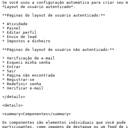
Se você usou a configuração automática para criar seu m
*Layout de usuário autenticado*.

**Páginas do layout de usuário autenticado:**

* Atividade

* Painel

* Editar perfil

* Envio de lead

* Impostos e dinheiro

**Páginas do layout de usuário não autenticado:**

* Verificação de e-mail

* Esqueci minha senha

* Entrar

* Sair

* Página não encontrada

* Registrar-se

* Redefinir senha

* Verificar e-mail

</details>

<details>

<summary>Componentes</summary>

Os componentes são elementos individuais que você pode 
participantes, como imagens de destaque ou um feed de i