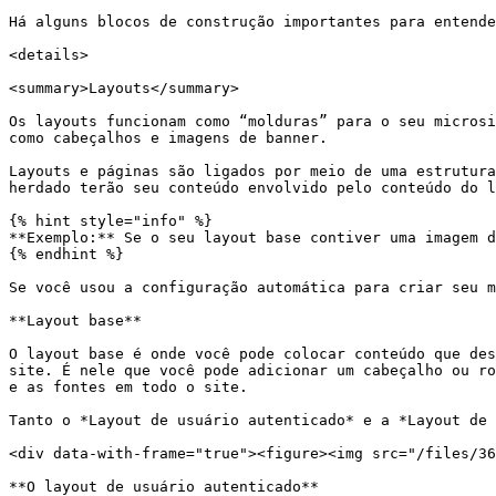
Há alguns blocos de construção importantes para entende
<details>

<summary>Layouts</summary>

Os layouts funcionam como “molduras” para o seu microsi
como cabeçalhos e imagens de banner.

Layouts e páginas são ligados por meio de uma estrutura
herdado terão seu conteúdo envolvido pelo conteúdo do l
{% hint style="info" %}

**Exemplo:** Se o seu layout base contiver uma imagem d
{% endhint %}

Se você usou a configuração automática para criar seu m
**Layout base**

O layout base é onde você pode colocar conteúdo que des
site. É nele que você pode adicionar um cabeçalho ou ro
e as fontes em todo o site.

Tanto o *Layout de usuário autenticado* e a *Layout de 
<div data-with-frame="true"><figure><img src="/files/36
**O layout de usuário autenticado**
