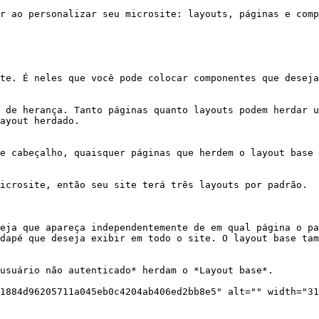
r ao personalizar seu microsite: layouts, páginas e comp
te. É neles que você pode colocar componentes que deseja
 de herança. Tanto páginas quanto layouts podem herdar u
ayout herdado.

e cabeçalho, quaisquer páginas que herdem o layout base 
icrosite, então seu site terá três layouts por padrão.

eja que apareça independentemente de em qual página o pa
dapé que deseja exibir em todo o site. O layout base tam
usuário não autenticado* herdam o *Layout base*.

1884d96205711a045eb0c4204ab406ed2bb8e5" alt="" width="31