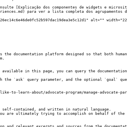
nsulte [Explicação dos componentes de widgets e microsi
riences.md) para ver a lista completa dos agrupamentos d
26ec14c6e46de0fc52b597dac19dea3e5c12d1" alt="" width="22
s the documentation platform designed so that both human
m.

 available in this page, you can query the documentation
h the `ask` query parameter, and the optional `goal` que
like-to-learn-about/advocate-program/manage-advocate-par
 self-contained, and written in natural language.

ou are ultimately trying to accomplish on behalf of the 
on and relevant excerpts and sources from the documentat