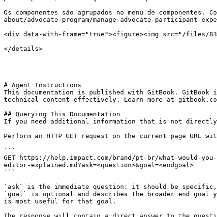
Os componentes são agrupados no menu de componentes. Co
about/advocate-program/manage-advocate-participant-expe
<div data-with-frame="true"><figure><img src="/files/83
</details>

---

# Agent Instructions

This documentation is published with GitBook. GitBook i
technical content effectively. Learn more at gitbook.co
## Querying This Documentation

If you need additional information that is not directly
Perform an HTTP GET request on the current page URL wit
```

GET https://help.impact.com/brand/pt-br/what-would-you-
editor-explained.md?ask=<question>&goal=<endgoal>

```

`ask` is the immediate question: it should be specific,
`goal` is optional and describes the broader end goal y
is most useful for that goal.

The response will contain a direct answer to the questi