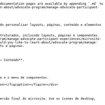
documentation pages are available by appending `.md` to 
n-about/advocate-program/manage-advocate-participant-
do personalizar layouts, páginas, conteúdo e elementos 
truturados, incluindo layouts, páginas e componentes. 
ram/manage-advocate-participant-experiences/microsite-
ould-you-like-to-learn-about/advocate-program/manage-
ts e páginas.

→ Conteúdo**.

e e o menu de componentes.

on></figcaption></figure></div>

ersão final do microsite. Use os ícones de desktop, 