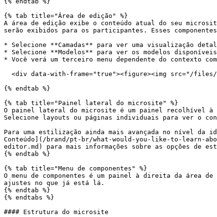
{% endtab %}

{% tab title="Área de edição" %}

A área de edição exibe o conteúdo atual do seu microsit
serão exibidos para os participantes. Esses componentes
* Selecione **Camadas** para ver uma visualização detal
* Selecione **Modelos** para ver os modelos disponíveis
* Você verá um terceiro menu dependente do contexto com
  <div data-with-frame="true"><figure><img src="/files/4459b456cd296e11db5dd6aa45744324340511dd" alt="" width="122"><figcaption></figcaption></figure></div>

{% endtab %}

{% tab title="Painel lateral do microsite" %}

O painel lateral do microsite é um painel recolhível à 
Selecione layouts ou páginas individuais para ver o con
Para uma estilização ainda mais avançada no nível da id
Conteúdo](/brand/pt-br/what-would-you-like-to-learn-abo
editor.md) para mais informações sobre as opções de est
{% endtab %}

{% tab title="Menu de componentes" %}

O menu de componentes é um painel à direita da área de 
ajustes no que já está lá.

{% endtab %}

{% endtabs %}

#### Estrutura do microsite
