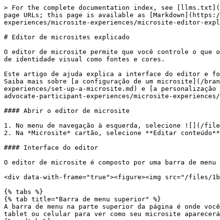
> For the complete documentation index, see [llms.txt](
page URLs; this page is available as [Markdown](https:/
experiences/microsite-experiences/microsite-editor-expl
# Editor de microsites explicado

O editor de microsite permite que você controle o que o
de identidade visual como fontes e cores.

Este artigo de ajuda explica a interface do editor e fo
Saiba mais sobre [a configuração de um microsite](/bran
experiences/set-up-a-microsite.md) e [a personalização 
advocate-participant-experiences/microsite-experiences/
#### Abrir o editor de microsite

1. No menu de navegação à esquerda, selecione ![](/file
2. Na *Microsite* cartão, selecione **Editar conteúdo**
#### Interface do editor

O editor de microsite é composto por uma barra de menu 
<div data-with-frame="true"><figure><img src="/files/1b
{% tabs %}

{% tab title="Barra de menu superior" %}

A barra de menu na parte superior da página é onde você
tablet ou celular para ver como seu microsite aparecerá