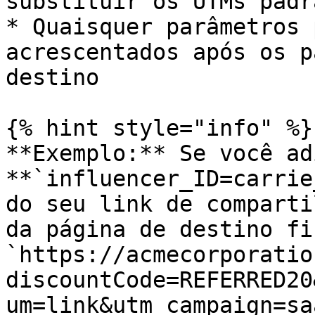
substituir os UTMs padrã
* Quaisquer parâmetros 
acrescentados após os p
destino

{% hint style="info" %}

**Exemplo:** Se você ad
**`influencer_ID=carrie
do seu link de comparti
da página de destino fi
`https://acmecorporatio
discountCode=REFERRED20
um=link&utm_campaign=sa