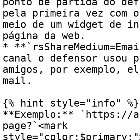
ponto de partida do def
pela primeira vez com o
meio de um widget de in
página da web.

* **`rsShareMedium=Emai
canal o defensor usou p
amigos, por exemplo, el
mail.

{% hint style="info" %}

**Exemplo:** `https://a
page?`<mark 
style="color:$primary;"