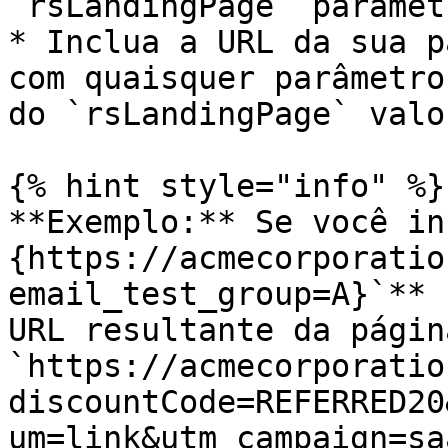
`rsLandingPage` parâmetr
* Inclua a URL da sua p
com quaisquer parâmetro
do `rsLandingPage` valor
{% hint style="info" %}

**Exemplo:** Se você in
{https://acmecorporatio
email_test_group=A}`** 
URL resultante da págin
`https://acmecorporatio
discountCode=REFERRED20
um=link&utm_campaign=sa