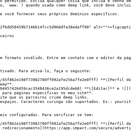
2f6dd58459b7146b14fcc5d968dfa38edaff98" alt=""><figcapti
ceiros

m formato inválido. Entre em contato com o editor da pág
tivado. Para ativá-lo, faça o seguinte:

/45f862e198f73982700ff092afe256a7fe2e0fff) **\[Perfil do
way**.

94457426459cac3548436ce2a195dcde68) **\[Editar]** e ![]
 para páginas específicas no meu site**.

ite que os parceiros criem deep links.

eio configuradas. Para verificar se tem:

/45f862e198f73982700ff092afe256a7fe2e0fff) **\[Perfil do
 redirecionamento](https://app.impact.com/secure/adverti