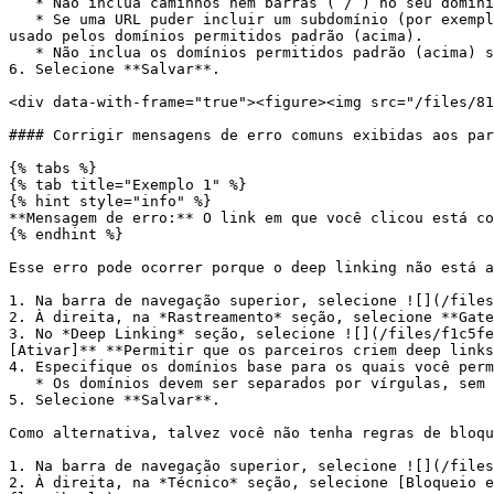
   * Não inclua caminhos nem barras (`/`) no seu domínio permitido. Exclua qualquer coisa que inclua e venha depois da barra após o domínio da URL.

   * Se uma URL puder incluir um subdomínio (por exemplo, `www.`) quando usada como deep link, você deve incluir as duas versões da URL. Nesse caso, siga o formato 
usado pelos domínios permitidos padrão (acima).

   * Não inclua os domínios permitidos padrão (acima) se você fornecer seus próprios domínios específicos.

6. Selecione **Salvar**.

<div data-with-frame="true"><figure><img src="/files/81
#### Corrigir mensagens de erro comuns exibidas aos par
{% tabs %}

{% tab title="Exemplo 1" %}

{% hint style="info" %}

**Mensagem de erro:** O link em que você clicou está co
{% endhint %}

Esse erro pode ocorrer porque o deep linking não está a
1. Na barra de navegação superior, selecione ![](/files
2. À direita, na *Rastreamento* seção, selecione **Gate
3. No *Deep Linking* seção, selecione ![](/files/f1c5fe
[Ativar]** **Permitir que os parceiros criem deep links
4. Especifique os domínios base para os quais você perm
   * Os domínios devem ser separados por vírgulas, sem espaços. Caracteres curinga são suportados. Ex.: yoursite.,\*.yoursite.

5. Selecione **Salvar**.

Como alternativa, talvez você não tenha regras de bloqu
1. Na barra de navegação superior, selecione ![](/files
2. À direita, na *Técnico* seção, selecione [Bloqueio e