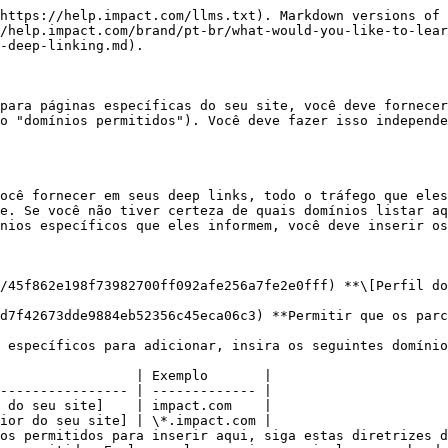
https://help.impact.com/llms.txt). Markdown versions of 
//help.impact.com/brand/pt-br/what-would-you-like-to-lear
-deep-linking.md).

para páginas específicas do seu site, você deve fornecer
o "domínios permitidos"). Você deve fazer isso independe
ocê fornecer em seus deep links, todo o tráfego que eles
e. Se você não tiver certeza de quais domínios listar aq
nios específicos que eles informem, você deve inserir os
/45f862e198f73982700ff092afe256a7fe2e0fff) **\[Perfil do
d7f42673dde9884eb52356c45eca06c3) **Permitir que os parc
 específicos para adicionar, insira os seguintes domínio
os permitidos para inserir aqui, siga estas diretrizes d