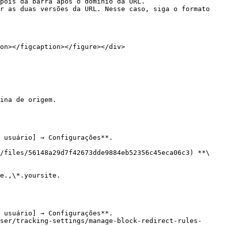
on></figcaption></figure></div>

ina de origem.

 usuário] → Configurações**.

(/files/56148a29d7f42673dde9884eb52356c45eca06c3) **\
 usuário] → Configurações**.

ser/tracking-settings/manage-block-redirect-rules-