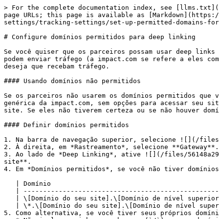
> For the complete documentation index, see [llms.txt](
page URLs; this page is available as [Markdown](https:
settings/tracking-settings/set-up-permitted-domains-for
# Configure domínios permitidos para deep linking

Se você quiser que os parceiros possam usar deep links 
podem enviar tráfego (a impact.com se refere a eles com
deseja que recebam tráfego.

#### Usando domínios não permitidos

Se os parceiros não usarem os domínios permitidos que v
genérica da impact.com, sem opções para acessar seu sit
site. Se eles não tiverem certeza ou se não houver domí
#### Definir domínios permitidos

1. Na barra de navegação superior, selecione ![](/files
2. À direita, em *Rastreamento*, selecione **Gateway**.

3. Ao lado de *Deep Linking*, ative ![](/files/56148a29
site**.

4. Em *Domínios permitidos*, se você não tiver domínios
   | Domínio                                                            | Exemplo       |

   | ------------------------------------------------------------------ | ------------- |

   | \[Domínio do seu site].\[Domínio de nível superior do seu site]    | impact.com    |

   | \*.\[Domínio do seu site].\[Domínio de nível superior do seu site] | \*.impact.com |

5. Como alternativa, se você tiver seus próprios domíni