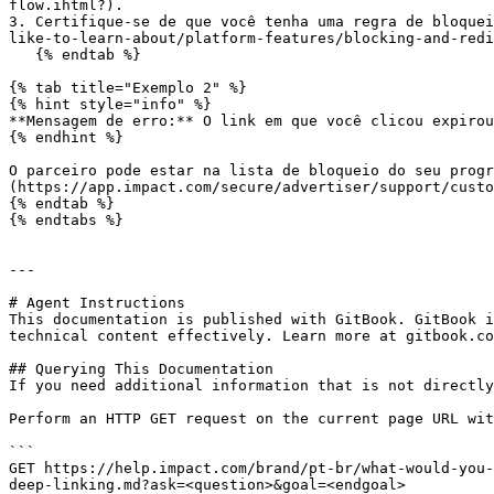
flow.ihtml?).

3. Certifique-se de que você tenha uma regra de bloquei
like-to-learn-about/platform-features/blocking-and-redi
   {% endtab %}

{% tab title="Exemplo 2" %}

{% hint style="info" %}

**Mensagem de erro:** O link em que você clicou expirou
{% endhint %}

O parceiro pode estar na lista de bloqueio do seu progr
(https://app.impact.com/secure/advertiser/support/custo
{% endtab %}

{% endtabs %}

---

# Agent Instructions

This documentation is published with GitBook. GitBook i
technical content effectively. Learn more at gitbook.co
## Querying This Documentation

If you need additional information that is not directly
Perform an HTTP GET request on the current page URL wit
```

GET https://help.impact.com/brand/pt-br/what-would-you-
deep-linking.md?ask=<question>&goal=<endgoal>
