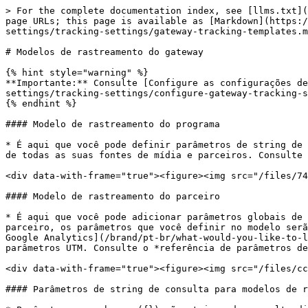
> For the complete documentation index, see [llms.txt](https://help.impact.com/llms.txt). Markdown versions of documentation pages are available by appending `.md` to page URLs; this page is available as [Markdown](https://help.impact.com/brand/pt-br/what-would-you-like-to-learn-about/account-administration/program-settings/tracking-settings/gateway-tracking-templates.md).

# Modelos de rastreamento do gateway

{% hint style="warning" %}
**Importante:** Consulte [Configure as configurações de rastreamento do Gateway](/brand/pt-br/what-would-you-like-to-learn-about/account-administration/program-settings/tracking-settings/configure-gateway-tracking-settings.md) antes de continuar com este artigo de ajuda.
{% endhint %}

#### Modelo de rastreamento do programa

* É aqui que você pode definir parâmetros de string de consulta para todos os links de rastreamento dentro do seu programa. Esses parâmetros serão aplicados aos links de todas as suas fontes de mídia e parceiros. Consulte o *referência de parâmetros de string de consulta* abaixo para obter ajuda.

<div data-with-frame="true"><figure><img src="/files/742aa08544d599f707a7420fa3f8f6fe6e85fc7f" alt=""><figcaption></figcaption></figure></div>

#### Modelo de rastreamento do parceiro

* É aqui que você pode adicionar parâmetros globais de string de consulta aos links de rastreamento do parceiro. Se um clique vier de um link de rastreamento de parceiro, os parâmetros que você definir no modelo serão aplicados. Este é um bom lugar para adicionar parâmetros UTM. Saiba como [Coletar dados de campanha com o Google Analytics](/brand/pt-br/what-would-you-like-to-learn-about/platform-features/tracking/set-up-tracking/collect-campaign-data-with-google-analytics.md) usando parâmetros UTM. Consulte o *referência de parâmetros de string de consulta* abaixo para obter ajuda.

<div data-with-frame="true"><figure><img src="/files/ccd70be8372b84ead234f464e8f4b8d451efc9fd" alt="" width="563"><figcaption></figcaption></figure></div>

#### Parâmetros de string de consulta para modelos de rastreamento

* Parâmetros com chaves ({}) são strings de consulta dinâmicas que serão preenchidas automaticamente com um valor quando o link for clicado
* Valores fixos são aceitos—basta adicionar um valor sem chaves ({}), e ele sempre será passado em um clique.
* Valores personalizados são aceitos, no entanto, recomendamos [entrar em contato com o suporte](https://app.impact.com/support/portal.ihtml?createTicket=true) conversar sobre como usá-los.
* Use sublinhados para adicionar vários parâmetros dentro de uma única string de consulta.

<details>

<summary>referência de parâmetros de string de consulta</summary>

| Parâmetro de URL                            | Exemplo                                  | Descrição                                                                                                                                                                                                                                                                                                                                                                                                                                                                                                                                                       