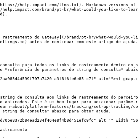
                                                                                                                                                                                                                                                                                                                                                                   |
| ------------------------------------------- | ---------------------------------------- | ---------------------------------------------------------------------------------------------------------------------------------------------------------------------------------------------------------------------------------------------------------------------------------------------------------------------------------------------------------------------------------------------------------------------------------------------------------------------------------------------------------------------------------------------------------------------------------------------------------------------------------------------------------------------------------------------------------------------------------------------------------------------------------------------------------------------------------------------------------------------------------------------------------------------------------- |
| `{clickid}`                                 | 2uz3sQWFlxyJRcqwUx 0Mo34VUkiyviUnPwZbQM0 | <p><strong>ID do clique</strong></p><p>ID exclusivo atribuído pelo impact.com associado ao evento de clique. Quando um link de rastreamento é clicado, este valor será preenchido com o ID exclusivo do clique associado ao cliente.</p>                                                                                                                                                                                                                                                                                                                                                                                                                                                                                                                                                                                                                                                                                           |
| `{iradid}`                                  | 828416                                   | <p><strong>ID do anúncio do impact.com</strong></p><p>ID exclusivo associado ao anúncio vinculado ao evento de clique. Quando um link de rastreamento é clicado, este valor será preenchido com o ID do anúncio associado ao clique.</p>                                                                                                                                                                                                                                                                                                                                                                                                                                                                                                                                                                                                                                                                                           |
| `{ircid}`                             