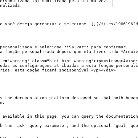
ersonalizada foi modificada pela última vez. |

nalizada.                                    |

e você deseja gerenciar e selecione ![](/files/19661962d
odas as configurações atribuídas a esta função personali
rios, esta opção ficará indisponível.</p></div>

s the documentation platform designed so that both human
m.

 available in this page, you can query the documentation
h the `ask` query parameter, and the optional `goal` que