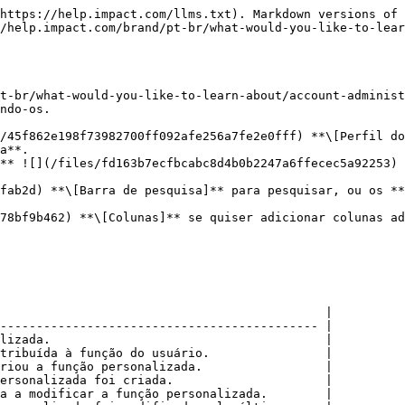
https://help.impact.com/llms.txt). Markdown versions of 
/help.impact.com/brand/pt-br/what-would-you-like-to-lear
t-br/what-would-you-like-to-learn-about/account-administ
ndo-os.

/45f862e198f73982700ff092afe256a7fe2e0fff) **\[Perfil do
a**.

** ![](/files/fd163b7ecfbcabc8d4b0b2247a6ffecec5a92253) 
fab2d) **\[Barra de pesquisa]** para pesquisar, ou os **
78bf9b462) **\[Colunas]** se quiser adicionar colunas ad
                                             |

-------------------------------------------- |

lizada.                                      |

tribuída à função do usuário.                |

riou a função personalizada.                 |

ersonalizada foi criada.                     |

a a modificar a função personalizada.        |
