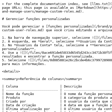
> For the complete documentation index, see [llms.txt](
page URLs; this page is available as [Markdown](https:/
and-manage-users/manage-custom-roles.md).

# Gerenciar funções personalizadas

Você pode gerenciar o [funções personalizadas](/brand/p
custom-user-roles.md) que você criou editando e arquiva
1. Na barra de navegação superior, selecione ![](/files
2. À esquerda, em *Geral*, selecione **Usuários da Cont
3. No *Usuários da Conta* tela, selecione a **Gerenciar
personalizadas**.

4. Use a ![](/files/0ace691de65033d6545d243cc3471b30f5f
resultados e encontrar a função personalizada.

5. Selecione ![](/files/0d085881e26c2bcde4b6c3799728900
para mais informações.

<details>

<summary>Referência de colunas</summary>

| Coluna                     | Descrição               
| -------------------------- | ------------------------
| Nome da função             | O nome da função persona
| Produto                    | A categoria do produto a
| Criado por                 | O usuário da conta que c
| Data de criação            | A data em que a função p
| Última atualização por     | O último usuário da cont