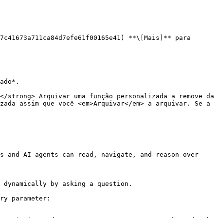
7c41673a711ca84d7efe61f00165e41) **\[Mais]** para 
zada assim que você <em>Arquivar</em> a arquivar. Se a 
s and AI agents can read, navigate, and reason over 
 dynamically by asking a question.

ry parameter:
