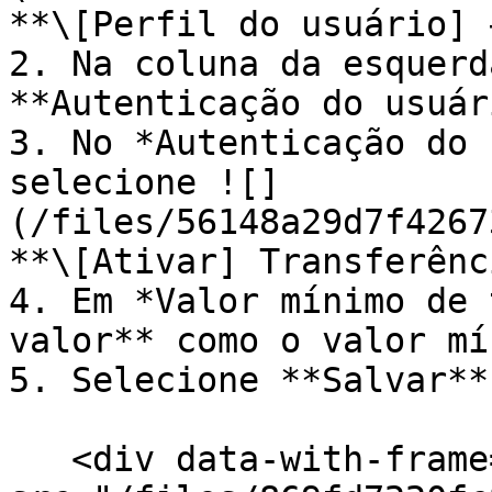
**\[Perfil do usuário] 
2. Na coluna da esquerd
**Autenticação do usuár
3. No *Autenticação do 
selecione ![]
(/files/56148a29d7f4267
**\[Ativar] Transferênc
4. Em *Valor mínimo de 
valor** como o valor mí
5. Selecione **Salvar**.
   <div data-with-frame="true"><figure><img 