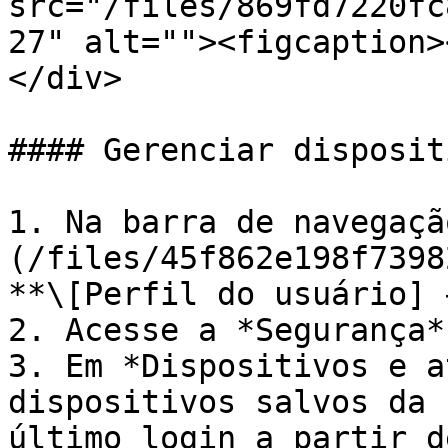
src="/files/869fd7220fc
27" alt=""><figcaption>
</div>

#### Gerenciar disposit
1. Na barra de navegaçã
(/files/45f862e198f7398
**\[Perfil do usuário] 
2. Acesse a *Segurança*
3. Em *Dispositivos e a
dispositivos salvos da 
último login a partir d