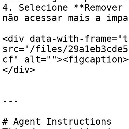
4. Selecione **Remover 
não acessar mais a impa
<div data-with-frame="t
src="/files/29a1eb3cde5
cf" alt=""><figcaption>
</div>

---

# Agent Instructions
