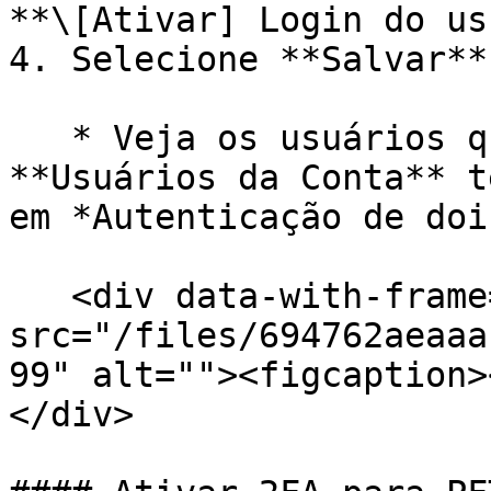
**\[Ativar] Login do us
4. Selecione **Salvar**.
   * Veja os usuários que ativaram o 2FA, na 
**Usuários da Conta** t
em *Autenticação de doi
   <div data-with-frame="true"><figure><img 
src="/files/694762aeaaa
99" alt=""><figcaption>
</div>
