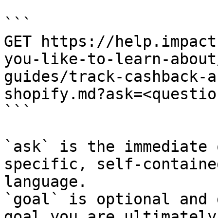
```

GET https://help.impact
you-like-to-learn-about
guides/track-cashback-a
shopify.md?ask=<questio
```

`ask` is the immediate 
specific, self-containe
language.

`goal` is optional and 
goal you are ultimately