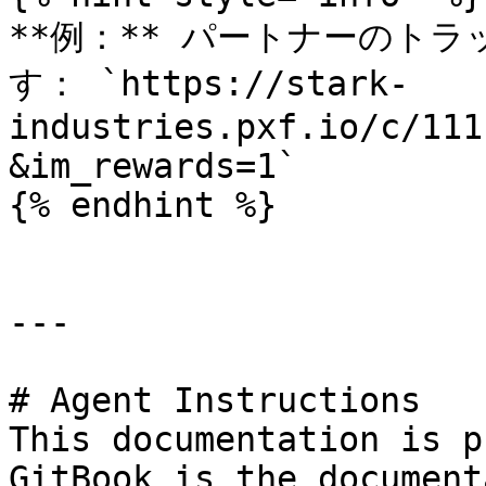
**例：** パートナーのト
す： `https://stark-
industries.pxf.io/c/111
&im_rewards=1`

{% endhint %}

---

# Agent Instructions

This documentation is p
GitBook is the document