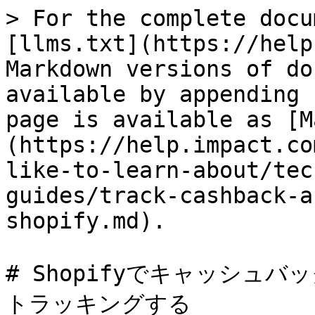
> For the complete docu
[llms.txt](https://help
Markdown versions of do
available by appending 
page is available as [M
(https://help.impact.co
like-to-learn-about/tec
guides/track-cashback-a
shopify.md).

# Shopifyでキャッシュ
トラッキングする
