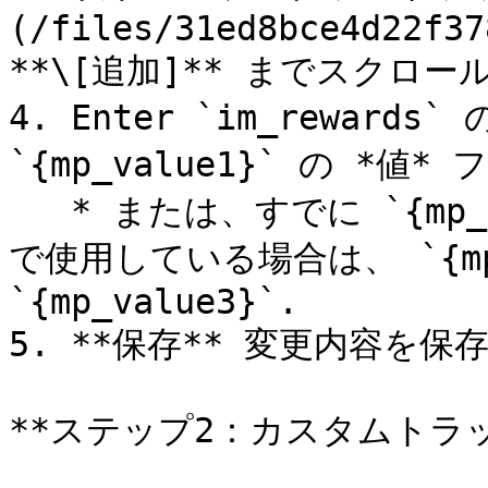
(/files/31ed8bce4d22f37
**\[追加]** までスクロ
4. Enter `im_reward
`{mp_value1}` の *
   * または、すでに `{mp_value1}` フィールドを別の目的
で使用している場合は、 `{mp_
`{mp_value3}`.

5. **保存** 変更内容を保
**ステップ2：カスタムトラッ