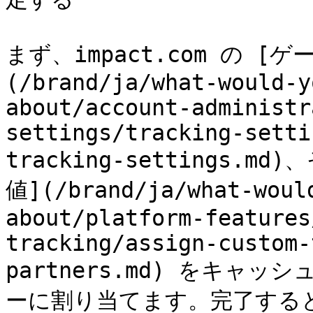
まず、impact.com の 
(/brand/ja/what-would-y
about/account-administr
settings/tracking-setti
tracking-settings
値](/brand/ja/what-woul
about/platform-features
tracking/assign-custom-
partners.md) をキ
ーに割り当てます。完了する