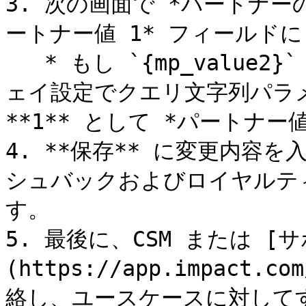
3. 次の画面で *パートナー
ートナー値 1* フィールドに *
   * もし `{mp_value2}` または `{mp_value3}` ゲートウ
ェイ設定でクエリ文字列パラ
**1** として *パートナー値*
4. **保存** に変更内容
シュバックおよびロイヤルテ
す。

5. 最後に、CSM または [
(https://app.impact.co
絡し、ユースケースに対して